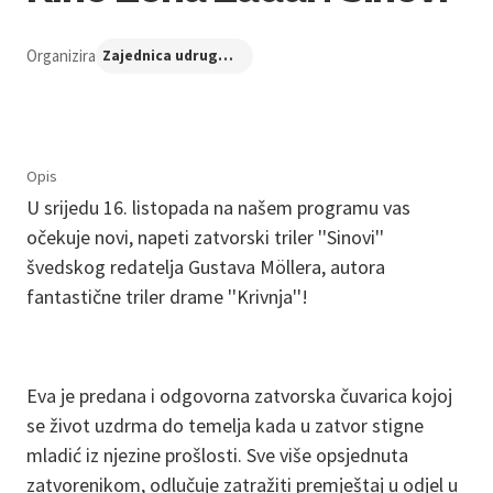
Organizira
Zajednica udruga Centar nezavisne kulture
Opis
U srijedu 16. listopada na našem programu vas
očekuje novi, napeti zatvorski triler ''Sinovi''
švedskog redatelja Gustava Möllera, autora
fantastične triler drame ''Krivnja''!
Eva je predana i odgovorna zatvorska čuvarica kojoj
se život uzdrma do temelja kada u zatvor stigne
mladić iz njezine prošlosti. Sve više opsjednuta
zatvorenikom, odlučuje zatražiti premještaj u odjel u