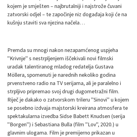
kojem je smješten – najbrutalniji i najstrože čuvani
zatvorski odjel – te započinje niz događaja koji će na
kušnju staviti sva njezina načela…
Premda su mnogi nakon nezapamćenog uspjeha
''Krivnje'' s nestrpljenjem iščekivali novi filmski
uradak talentiranog mladog redatelja Gustava
Möllera, spomenuti je narednih nekoliko godina
prvenstveno radio na TV serijama, ali je paralelno i
strpljivo pripremao svoj drugi dugometražni film.
Riječ je dakako o zatvorskom trileru ''Sinovi'' u kojem
se posebno izdvaja majstorski kreirana atmosfera te
spektakularna izvedba Sidse Babett Knudsen (serija
''Borgen'') i Sebastiana Bulla (film ''Lov'', 2020.) u
glavnim ulogama. Film je premijerno prikazan u