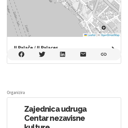
Leaflet
|
©
OpenStreetMap
II Palače / II Palaces
II Palače / II Palaces , Zadar
Organizira
Zajednica udruga
Centar nezavisne
kulture