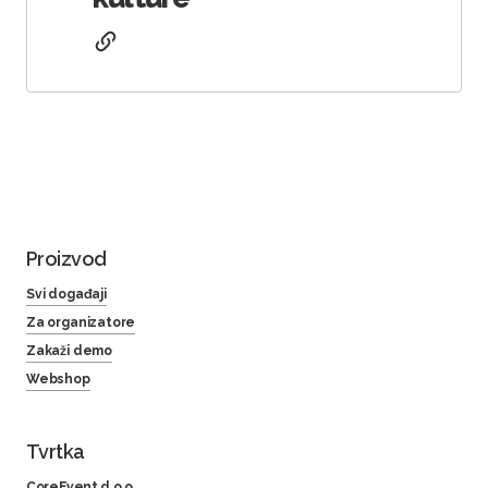
Proizvod
Svi događaji
Za organizatore
Zakaži demo
Webshop
Tvrtka
CoreEvent d.o.o.