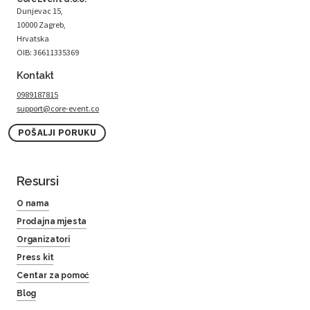
Dunjevac 15,
10000 Zagreb,
Hrvatska
OIB: 36611335369
Kontakt
0989187815
support@core-event.co
POŠALJI PORUKU
Resursi
O nama
Prodajna mjesta
Organizatori
Press kit
Centar za pomoć
Blog