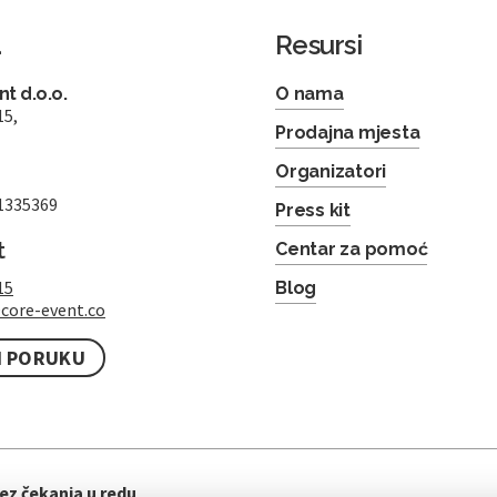
a
Resursi
t d.o.o.
O nama
15,
Prodajna mjesta
Organizatori
1335369
Press kit
t
Centar za pomoć
15
Blog
core-event.co
I PORUKU
ez čekanja u redu