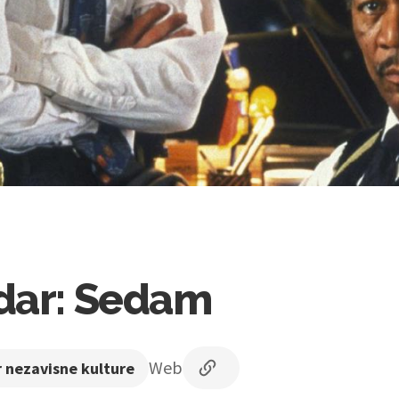
dar: Sedam
Web
 nezavisne kulture