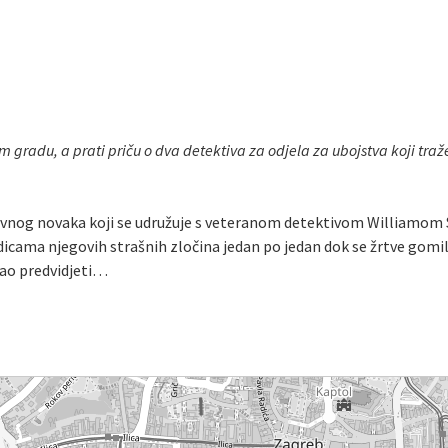
gradu, a prati priču o dva detektiva za odjela za ubojstva koji traže 
 naivnog novaka koji se udružuje s veteranom detektivom William
dicama njegovih strašnih zločina jedan po jedan dok se žrtve gomila
ogao predvidjeti…