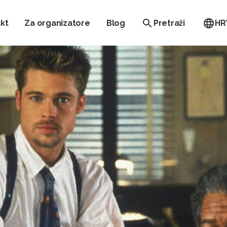
kt
Za organizatore
Blog
Pretraži
HR