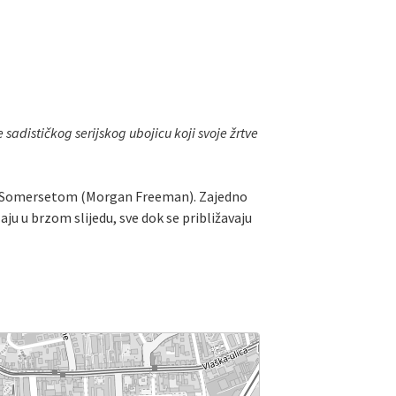
sadističkog serijskog ubojicu koji svoje žrtve
om Somersetom (Morgan Freeman). Zajedno
ju u brzom slijedu, sve dok se približavaju