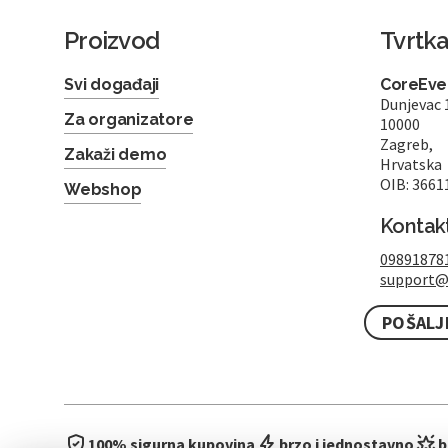
Proizvod
Tvrtk
Svi događaji
CoreEven
Dunjevac 
Za organizatore
10000
Zagreb,
Zakaži demo
Hrvatska
OIB: 3661
Webshop
Kontak
09891878
support@
POŠALJ
100% sigurna kupovina
brzo i jednostavno
b