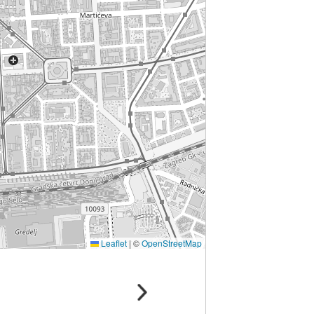
Leaflet
|
©
OpenStreetMap