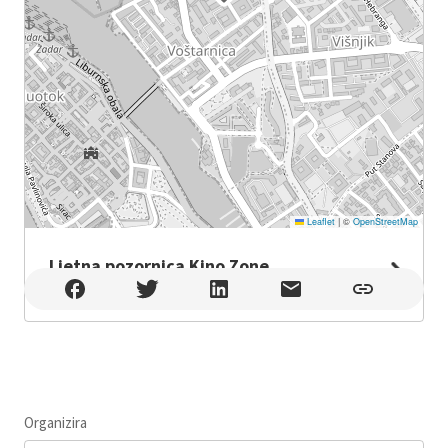
Leaflet
|
©
OpenStreetMap
Ljetna pozornica Kino Zone
Ljetna pozornica Kino Zone , Zadar
Organizira