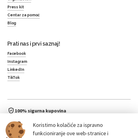
Press kit
Centar za pomoć
Blog
Prati nas i prvi saznaj!
Facebook
Instagram
LinkedIn
TikTok
100% sigurna kupovina
brzo i jednostavno
Koristimo kolačiće za ispravno
bez čekanja u redu
funkcioniranje ove web-stranice i