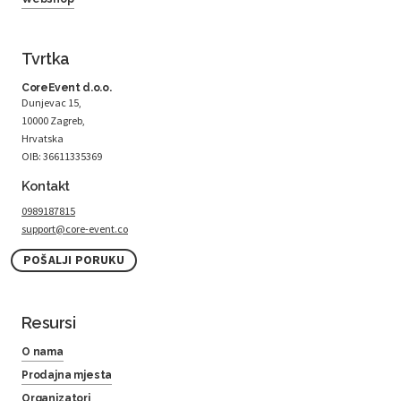
Tvrtka
CoreEvent d.o.o.
Dunjevac 15,
10000 Zagreb,
Hrvatska
OIB: 36611335369
Kontakt
0989187815
support@core-event.co
POŠALJI PORUKU
Resursi
O nama
Prodajna mjesta
Organizatori