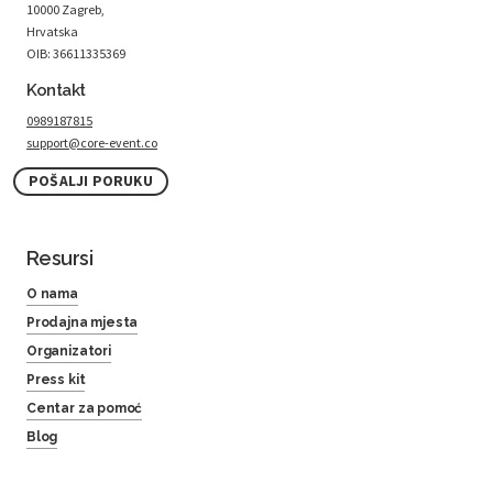
10000 Zagreb,
Hrvatska
OIB: 36611335369
Kontakt
0989187815
support@core-event.co
POŠALJI PORUKU
Resursi
O nama
Prodajna mjesta
Organizatori
Press kit
Centar za pomoć
Blog