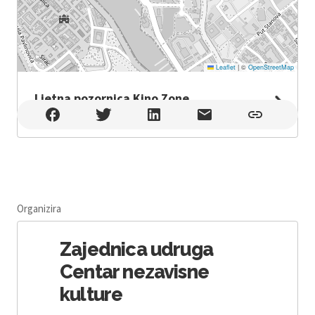
Leaflet
|
©
OpenStreetMap
Ljetna pozornica Kino Zone
Ljetna pozornica Kino Zone , Zadar
Organizira
Zajednica udruga
Centar nezavisne
kulture