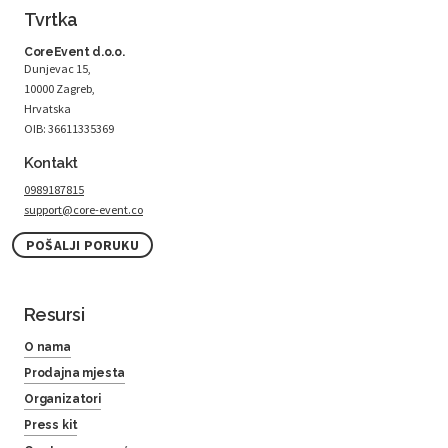
Tvrtka
CoreEvent d.o.o.
Dunjevac 15,
10000 Zagreb,
Hrvatska
OIB: 36611335369
Kontakt
0989187815
support@core-event.co
POŠALJI PORUKU
Resursi
O nama
Prodajna mjesta
Organizatori
Press kit