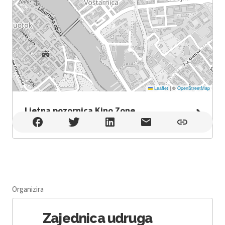
Leaflet
|
©
OpenStreetMap
Ljetna pozornica Kino Zone
Ljetna pozornica Kino Zone , Zadar
Organizira
Zajednica udruga