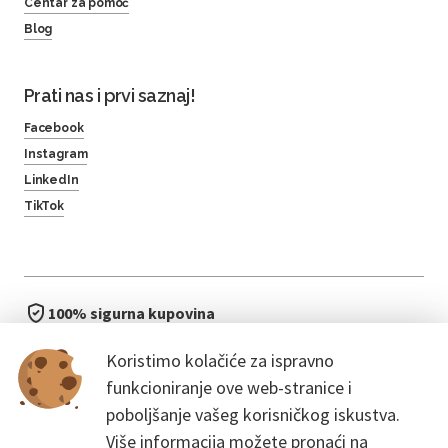
Centar za pomoć
Blog
Prati nas i prvi saznaj!
Facebook
Instagram
LinkedIn
TikTok
100% sigurna kupovina
brzo i jednostavno
Koristimo kolačiće za ispravno
bez čekanja u redu
funkcioniranje ove web-stranice i
poboljšanje vašeg korisničkog iskustva.
Više informacija možete pronaći na