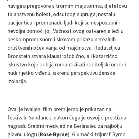
navigira pregovore s tromim majstorima, djetetovu
tajanstvenu bolest, odsutnog supruga, nestalu
pacijenticu i promenadu ljudi koji su nesposobni i
nevoljni pomoći joj. Važnost ovog ostvarenja leži u
beskompromisnom i sirovom prikazu nerealnih
društvenih očekivanja od majčinstva. Redateljica
Bronstein stvara klaustrofobično, ali katarzično
iskustvo koje odbija romantizirati roditeljski umor i
nudi rijetko viđenu, iskrenu perspektivu ženske
izolacije.
Ovaj je hvaljeni film premijerno je prikazan na
festivalu Sundance, nakon čega je osvojio prestižnu
nagradu Srebrni medvjed na Berlinaleu za najbolju
glavnu ulogu (
Rose Byrne
). Glumački trijumf Byrne