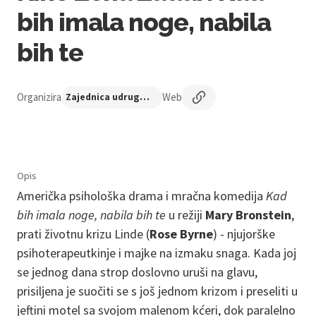
bih imala noge, nabila
bih te
Organizira
Web
Zajednica udruga Centar nezavisne kulture
Opis
Američka psihološka drama i mračna komedija
Kad
bih imala noge, nabila bih te
u režiji
Mary Bronstein
,
prati životnu krizu Linde (
Rose Byrne
) - njujorške
psihoterapeutkinje i majke na izmaku snaga. Kada joj
se jednog dana strop doslovno uruši na glavu,
prisiljena je suočiti se s još jednom krizom i preseliti u
jeftini motel sa svojom malenom kćeri, dok paralelno