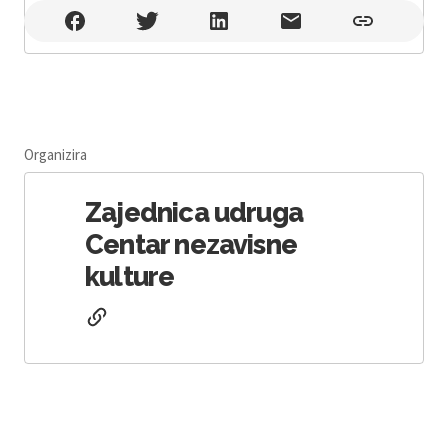
Polivalentna dvorana Providurove palače , Zadar
Organizira
Zajednica udruga
Centar nezavisne
kulture