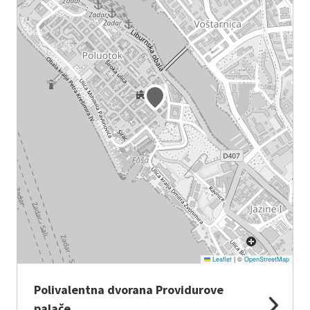
Leaflet
|
©
OpenStreetMap
Polivalentna dvorana Providurove
palače