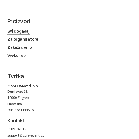
Proizvod
Svi događaji
Za organizatore
Zakaži demo
Webshop
Tvrtka
CoreEvent d.o.o.
Dunjevac 15,
10000 Zagreb,
Hrvatska
OIB: 36611335369
Kontakt
0989187815
support@core-event.co