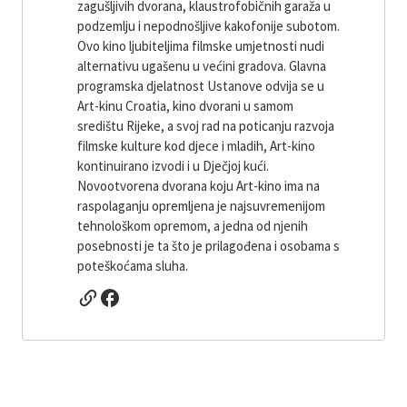
zagušljivih dvorana, klaustrofobičnih garaža u
podzemlju i nepodnošljive kakofonije subotom.
Ovo kino ljubiteljima filmske umjetnosti nudi
alternativu ugašenu u većini gradova. Glavna
programska djelatnost Ustanove odvija se u
Art-kinu Croatia, kino dvorani u samom
središtu Rijeke, a svoj rad na poticanju razvoja
filmske kulture kod djece i mladih, Art-kino
kontinuirano izvodi i u Dječjoj kući.
Novootvorena dvorana koju Art-kino ima na
raspolaganju opremljena je najsuvremenijom
tehnološkom opremom, a jedna od njenih
posebnosti je ta što je prilagođena i osobama s
poteškoćama sluha.