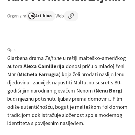
Organizira
Web
Art-kino
Opis
Glazbena drama
Zejtune
u režiji malteško-američkog
autora
Alexa Camillerija
donosi priču o mladoj ženi
Mar (
Michela Farrugia
) koja želi prodati naslijeđenu
djedovinu i zauvijek napustiti Maltu, no susret s 80-
godišnjim narodnim pjevačem Nenom (
Nenu Borg
)
budi njezinu potisnutu ljubav prema domovini.. FIlm
odiše autentičnošću, bogat je malteškom folklornom
tradicijom dok istražuje složenost spoja modernog
identiteta s povijesnim nasljeđem.