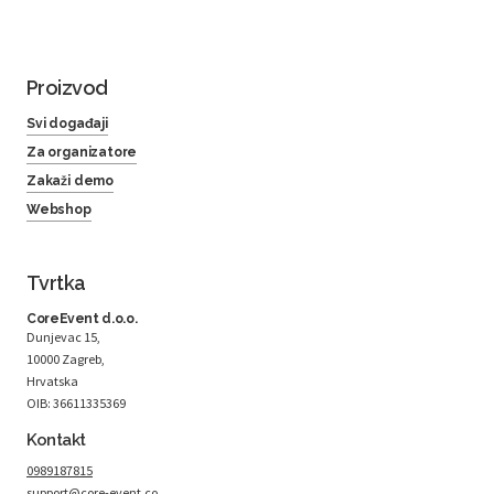
Proizvod
Svi događaji
Za organizatore
Zakaži demo
Webshop
Tvrtka
CoreEvent d.o.o.
Dunjevac 15,
10000 Zagreb,
Hrvatska
OIB: 36611335369
Kontakt
0989187815
support@core-event.co