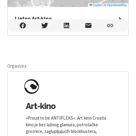
Leaflet
|
©
OpenStreetMap
Ljetno Art-kino
Ljetno Art-kino , Rijeka
Organizira
Art-kino
»Proud to be ANTIPLEKS«: Art kino Croatia
kino je bez lažnog glamura, potrošačke
groznice, zaglupljujućih blockbustera,