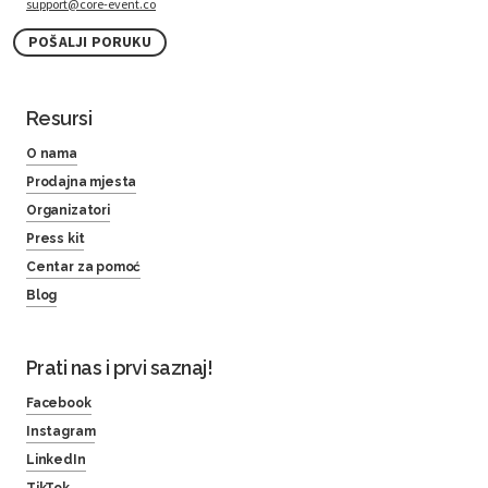
support@core-event.co
POŠALJI PORUKU
Resursi
O nama
Prodajna mjesta
Organizatori
Press kit
Centar za pomoć
Blog
Prati nas i prvi saznaj!
Facebook
Instagram
LinkedIn
TikTok