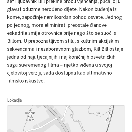
šef i ljubavnik Bill prekine probu vjenčanja, puca joj u
glavu i oduzme nerođeno dijete. Nakon buđenja iz
kome, započinje nemilosrdan pohod osvete. Jednog
po jednog, mora eliminirati preostale članove
eskadrile zmije otrovnice prije nego što se suoči s
Billom. U prepoznatljivom stilu, s kultnim akcijskim
sekvencama i nezaboravnom glazbom, Kill Bill ostaje
jedna od najutjecajnijih i najikoničnijih osvetničkih
saga suvremenog filma – rijetko viđena u svojoj
cjelovitoj verziji, sada dostupna kao ultimativno
filmsko iskustvo.
Lokacija