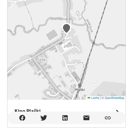
Leaflet
|
©
OpenStreetMap
Kino Plaški
Kino Plaški , Plaški