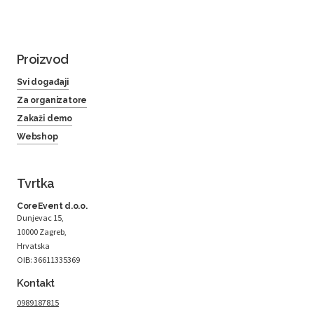
Proizvod
Svi događaji
Za organizatore
Zakaži demo
Webshop
Tvrtka
CoreEvent d.o.o.
Dunjevac 15,
10000 Zagreb,
Hrvatska
OIB: 36611335369
Kontakt
0989187815