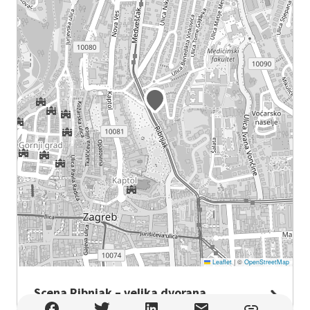
Leaflet
|
©
OpenStreetMap
Scena Ribnjak – velika dvorana
Scena Ribnjak – velika dvorana , Zagreb