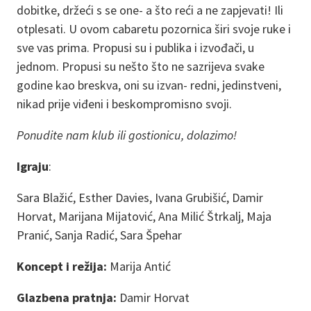
dobitke, držeći s se one- a što reći a ne zapjevati! Ili
otplesati. U ovom cabaretu pozornica širi svoje ruke i
sve vas prima. Propusi su i publika i izvođači, u
jednom. Propusi su nešto što ne sazrijeva svake
godine kao breskva, oni su izvan- redni, jedinstveni,
nikad prije viđeni i beskompromisno svoji.
Ponudite nam klub ili gostionicu, dolazimo!
Igraju
:
Sara Blažić, Esther Davies, Ivana Grubišić, Damir
Horvat, Marijana Mijatović, Ana Milić Štrkalj, Maja
Pranić, Sanja Radić, Sara Špehar
Koncept i režija:
Marija Antić
Glazbena pratnja:
Damir Horvat