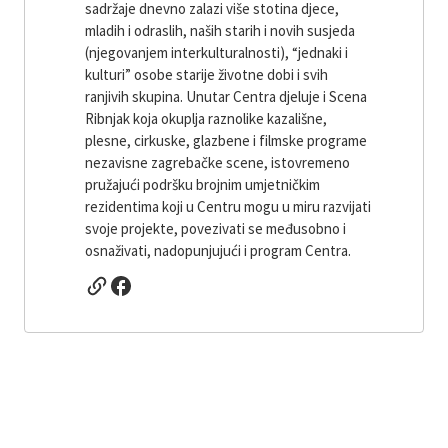
sadržaje dnevno zalazi više stotina djece,
mladih i odraslih, naših starih i novih susjeda
(njegovanjem interkulturalnosti), “jednaki i
kulturi” osobe starije životne dobi i svih
ranjivih skupina. Unutar Centra djeluje i Scena
Ribnjak koja okuplja raznolike kazališne,
plesne, cirkuske, glazbene i filmske programe
nezavisne zagrebačke scene, istovremeno
pružajući podršku brojnim umjetničkim
rezidentima koji u Centru mogu u miru razvijati
svoje projekte, povezivati ​​se međusobno i
osnaživati, nadopunjujući i program Centra.