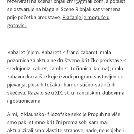
rezervirati na scenaribnjak.cmr@gmail.com, a popust
se ostvaruje na blagajni Scene Ribnjak sat vremena
prije početka predstave.
Plaćanje je moguće u
gotovini.
Kabaret (njem. Kabarett < franc. cabaret: mala
pozornica za aktualne društveno-kritičke predstave <
srednjoniz. cabret, cambret: točionica, krčma), malo
zabavno kazalište koje izvodi program sastavljen od
pjevanja, plesnih točaka i humoristično-satiričnih
skečeva. Razvilo se u XIX. st. u francuskim klubovima
i gostionicama.
A mi, iz klaunsko- filozofske sekcije Propuh najviše
smo pak intimno-kritični prema sebi samima.
Aktualizirali smo vlastite strahove, nade, neuspjehe i