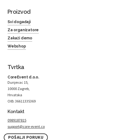
Proizvod
Svi događaji
Za organizatore
Zakaži demo
Webshop
Tvrtka
CoreEvent d.o.o.
Dunjevac 15,
10000 Zagreb,
Hrvatska
OIB: 36611335369
Kontakt
0989187815
support@core-event.co
POŠALJI PORUKU