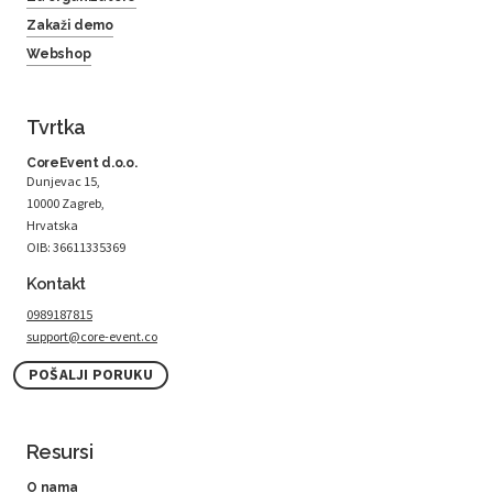
Zakaži demo
Webshop
Tvrtka
CoreEvent d.o.o.
Dunjevac 15,
10000 Zagreb,
Hrvatska
OIB: 36611335369
Kontakt
0989187815
support@core-event.co
POŠALJI PORUKU
Resursi
O nama