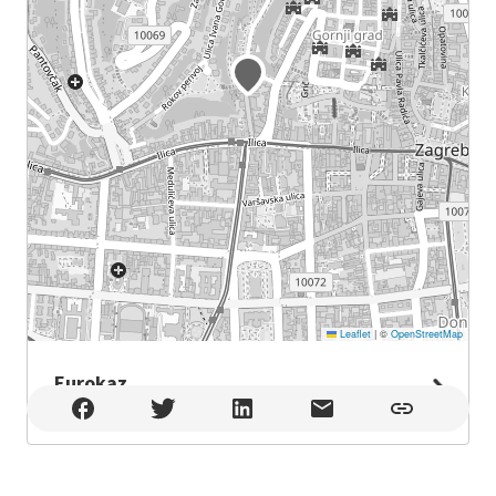
Leaflet
|
©
OpenStreetMap
Eurokaz
Eurokaz , Zagreb