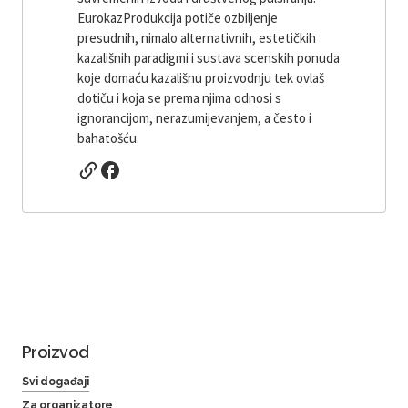
EurokazProdukcija potiče ozbiljenje
presudnih, nimalo alternativnih, estetičkih
kazališnih paradigmi i sustava scenskih ponuda
koje domaću kazališnu proizvodnju tek ovlaš
dotiču i koja se prema njima odnosi s
ignorancijom, nerazumijevanjem, a često i
bahatošću.
Proizvod
Svi događaji
Za organizatore