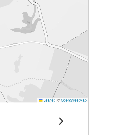
Leaflet
|
©
OpenStreetMap