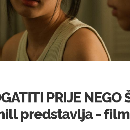
GATITI PRIJE NEGO 
ll predstavlja - fil