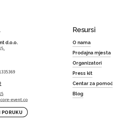
a
Resursi
t d.o.o.
O nama
15,
Prodajna mjesta
Organizatori
1335369
Press kit
t
Centar za pomoć
15
Blog
core-event.co
I PORUKU