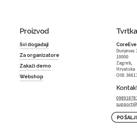
Proizvod
Tvrtk
Svi događaji
CoreEven
Dunjevac 
Za organizatore
10000
Zagreb,
Zakaži demo
Hrvatska
OIB: 3661
Webshop
Kontak
09891878
support@
POŠALJ