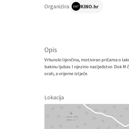
Organizira
KINO.hr
Opis
Vrhunski lijenčina, motiviran pričama o lako
bakinu ljubav. I njezino nasljedstvo. Dok M 
orah, a vrijeme istječe.
Lokacija