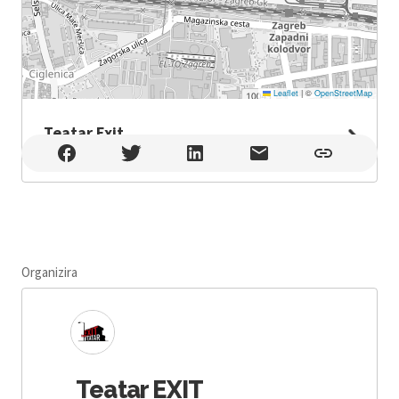
Leaflet
|
©
OpenStreetMap
Teatar Exit
Teatar Exit , Zagreb
Organizira
Teatar EXIT