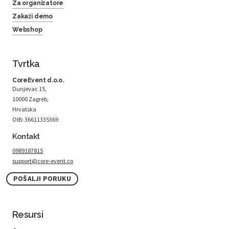
Za organizatore
Zakaži demo
Webshop
Tvrtka
CoreEvent d.o.o.
Dunjevac 15,
10000 Zagreb,
Hrvatska
OIB: 36611335369
Kontakt
0989187815
support@core-event.co
POŠALJI PORUKU
Resursi