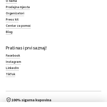
O nama
Prodajna mjesta
Organizatori
Press kit
Centar za pomoć
Blog
Prati nas i prvi saznaj!
Facebook
Instagram
LinkedIn
TikTok
100% sigurna kupovina
brzo i jednostavno