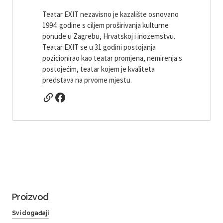
Teatar EXIT nezavisno je kazalište osnovano
1994. godine s ciljem proširivanja kulturne
ponude u Zagrebu, Hrvatskoj i inozemstvu.
Teatar EXIT se u 31 godini postojanja
pozicionirao kao teatar promjena, nemirenja s
postojećim, teatar kojem je kvaliteta
predstava na prvome mjestu.
Proizvod
Svi događaji