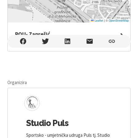
Leaflet
|
©
OpenStreetMap
POU- Zaprešić
POU- Zaprešić , Zaprešić
Organizira
Studio Puls
Sportsko - umjetnička udruga Puls tj. Studio