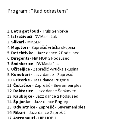
Program : “Kad odrastem”
Let’s get loud
- Puls Seniorke
Istraživači
-DV Maslačak
Slikari
- MIKSER
Majstori
- Zaprešić vrtićka skupina
Detektivke
- Jazz dance 2 Podsused
Dirigenti
- HiP HOP 2 Podsused
Šminkerice
- DV Maslačak
Učiteljice
- Zaprešić -vrtićka skupina
Konobari -
Jazz dance - Zaprešić
Frizerke
- Jazz dance Prigorje
Čistačice
- Zaprešić - Suvremeni ples
Doktorice
- Jazz dance Šenkovec
Kaubojke
- Jazz dance 2 Podsused
Špijunke
- Jazz dance Prigorje
Odvjetnice
- Zaprešić - Suvremeni ples
Ribari
- Jazz dance Zaprešić
Astronauti
- HIP HOP 1