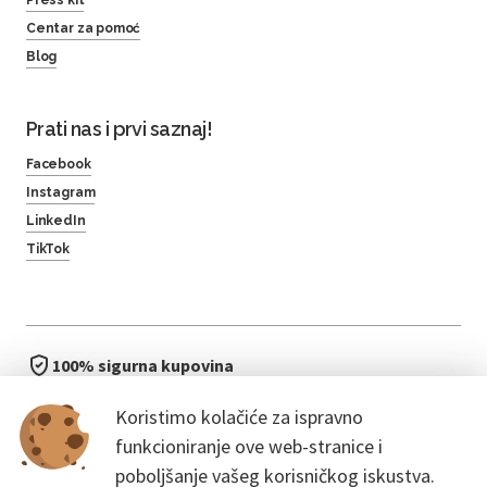
Press kit
Centar za pomoć
Blog
Prati nas i prvi saznaj!
Facebook
Instagram
LinkedIn
TikTok
100% sigurna kupovina
brzo i jednostavno
Koristimo kolačiće za ispravno
bez čekanja u redu
funkcioniranje ove web-stranice i
poboljšanje vašeg korisničkog iskustva.