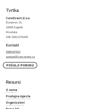
Tvrtka
CoreEvent d.o.o.
Dunjevac 15,
10000 Zagreb,
Hrvatska
OIB: 36611335369
Kontakt
0989187815
support@core-event.co
POŠALJI PORUKU
Resursi
O nama
Prodajna mjesta
Organizatori