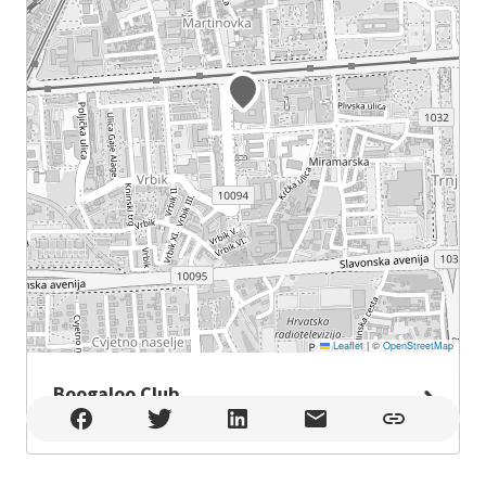
Leaflet
|
©
OpenStreetMap
Boogaloo Club
Boogaloo Club , Zagreb