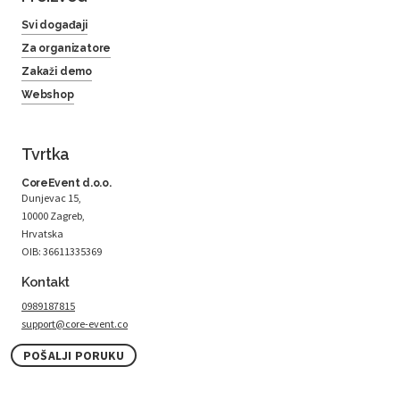
Svi događaji
Za organizatore
Zakaži demo
Webshop
Tvrtka
CoreEvent d.o.o.
Dunjevac 15,
10000 Zagreb,
Hrvatska
OIB: 36611335369
Kontakt
0989187815
support@core-event.co
POŠALJI PORUKU