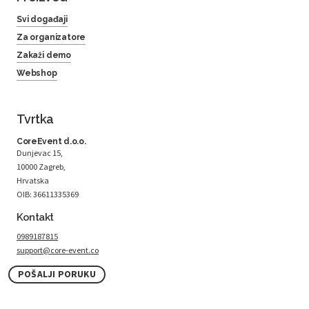
Svi događaji
Za organizatore
Zakaži demo
Webshop
Tvrtka
CoreEvent d.o.o.
Dunjevac 15,
10000 Zagreb,
Hrvatska
OIB: 36611335369
Kontakt
0989187815
support@core-event.co
POŠALJI PORUKU