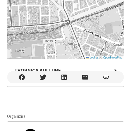
Leaflet
|
©
OpenStreetMap
TVORNICA KULTURE
TVORNICA KULTURE , Zagreb
Organizira