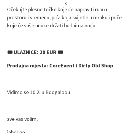
Očekujte plesne točke koje će napraviti rupu u
prostoru i vremenu, pića koja svijetle u mraku i priče
koje će vaše unuke držati budnima noću.
🎟️ ULAZNICE: 20 EUR 🎟️
Prodajna mjesta: CoreEvent i Dirty Old Shop
Vidimo se 10.2. u Boogaloou!
sve vas volim,
jeboTon