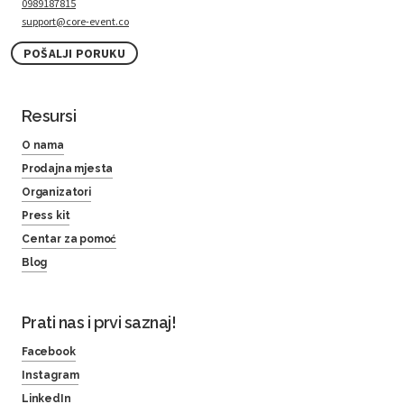
0989187815
support@core-event.co
POŠALJI PORUKU
Resursi
O nama
Prodajna mjesta
Organizatori
Press kit
Centar za pomoć
Blog
Prati nas i prvi saznaj!
Facebook
Instagram
LinkedIn