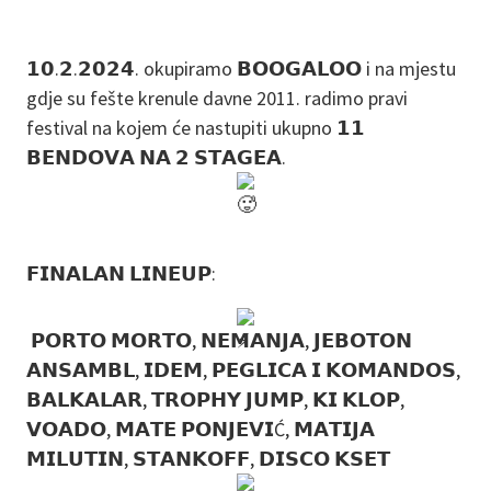
𝟭𝟬.𝟮.𝟮𝟬𝟮𝟰. okupiramo 𝗕𝗢𝗢𝗚𝗔𝗟𝗢𝗢 i na mjestu
gdje su fešte krenule davne 2011. radimo pravi
festival na kojem će nastupiti ukupno 𝟭𝟭
𝗕𝗘𝗡𝗗𝗢𝗩𝗔 𝗡𝗔 𝟮 𝗦𝗧𝗔𝗚𝗘𝗔.
𝗙𝗜𝗡𝗔𝗟𝗔𝗡 𝗟𝗜𝗡𝗘𝗨𝗣:
𝗣𝗢𝗥𝗧𝗢 𝗠𝗢𝗥𝗧𝗢, 𝗡𝗘𝗠𝗔𝗡𝗝𝗔, 𝗝𝗘𝗕𝗢𝗧𝗢𝗡
𝗔𝗡𝗦𝗔𝗠𝗕𝗟, 𝗜𝗗𝗘𝗠, 𝗣𝗘𝗚𝗟𝗜𝗖𝗔 𝗜 𝗞𝗢𝗠𝗔𝗡𝗗𝗢𝗦,
𝗕𝗔𝗟𝗞𝗔𝗟𝗔𝗥, 𝗧𝗥𝗢𝗣𝗛𝗬 𝗝𝗨𝗠𝗣, 𝗞𝗜 𝗞𝗟𝗢𝗣,
𝗩𝗢𝗔𝗗𝗢, 𝗠𝗔𝗧𝗘 𝗣𝗢𝗡𝗝𝗘𝗩𝗜Ć, 𝗠𝗔𝗧𝗜𝗝𝗔
𝗠𝗜𝗟𝗨𝗧𝗜𝗡, 𝗦𝗧𝗔𝗡𝗞𝗢𝗙𝗙, 𝗗𝗜𝗦𝗖𝗢 𝗞𝗦𝗘𝗧