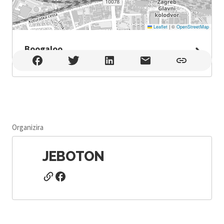
Leaflet
|
©
OpenStreetMap
Boogaloo
Boogaloo , Zagreb
Organizira
JEBOTON