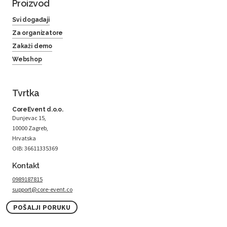
Proizvod
Svi događaji
Za organizatore
Zakaži demo
Webshop
Tvrtka
CoreEvent d.o.o.
Dunjevac 15,
10000 Zagreb,
Hrvatska
OIB: 36611335369
Kontakt
0989187815
support@core-event.co
POŠALJI PORUKU