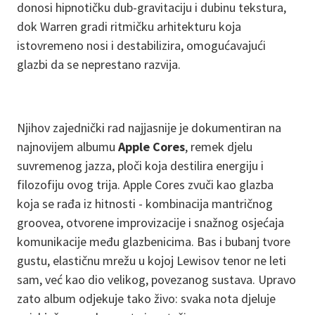
donosi hipnotičku dub-gravitaciju i dubinu tekstura,
dok Warren gradi ritmičku arhitekturu koja
istovremeno nosi i destabilizira, omogućavajući
glazbi da se neprestano razvija.
Njihov zajednički rad najjasnije je dokumentiran na
najnovijem albumu
Apple Cores
, remek djelu
suvremenog jazza, ploči koja destilira energiju i
filozofiju ovog trija. Apple Cores zvuči kao glazba
koja se rađa iz hitnosti - kombinacija mantričnog
groovea, otvorene improvizacije i snažnog osjećaja
komunikacije među glazbenicima. Bas i bubanj tvore
gustu, elastičnu mrežu u kojoj Lewisov tenor ne leti
sam, već kao dio velikog, povezanog sustava. Upravo
zato album odjekuje tako živo: svaka nota djeluje