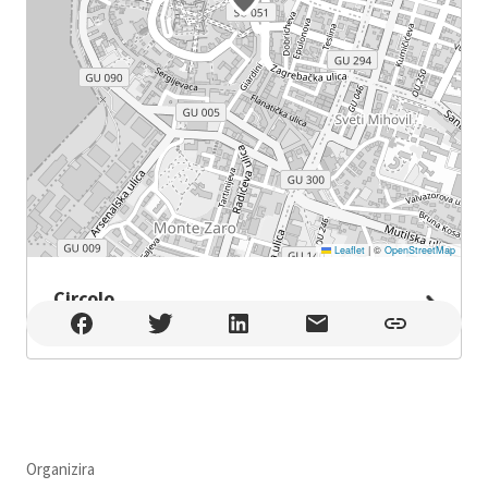
Leaflet
|
©
OpenStreetMap
Circolo
Circolo , Pula
Organizira