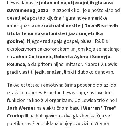
Lewis danas je
jedan od najutjecajnijih glasova
suvremenog jazza
- glazbenik koji je u nešto više od
desetljeća postao ključna figura nove američke
impro-jazz scene (
aktualni nositelj DownBeatovih
titula tenor saksofoniste i jazz umjetnika
godine
). Njegov rad spaja gospel, blues i R&B s
eksplozivnom saksofonskom linijom koja se naslanja
na
Johna Coltranea, Roberta Aylera i Sonnyja
Rollinsa
, a da pritom nijne imitator. Naprotiv, Lewis
gradi vlastiti jezik, snažan, lirski i duboko duhovan.
Takva estetska i emotivna širina posebno dolazi do
izražaja u James Brandon Lewis triju, sastavu koji
funkcionira kao živi organizam. Uz Lewisa trio čine i
Josh Werner
na električnom basu i
Warren "Trae"
Crudup
lll na bubnjevima - dva glazbenika čija se
poetika savršeno uklapa u njegovu viziju. Werner