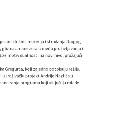
isani zločini, mučenja i stradanja Drugog
ta, glumac manevrira između proživljavanja i
iže motiv dualnosti na novi nivo, pružajući
 Gregurca, koji zajedno potpisuju režiju.
 istraživački projekt Andrije Nazlića u
nanciranje programa koji uključuju mlade