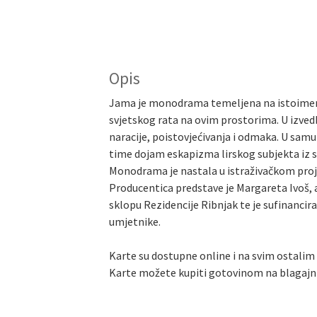
Opis
Jama je monodrama temeljena na istoimenoj 
svjetskog rata na ovim prostorima. U izvedb
naracije, poistovjećivanja i odmaka. U samu
time dojam eskapizma lirskog subjekta iz s
Monodrama je nastala u istraživačkom proje
Producentica predstave je Margareta Ivoš, a
sklopu Rezidencije Ribnjak te je sufinanci
umjetnike.
Karte su dostupne online i na svim ostali
Karte možete kupiti gotovinom na blagajni