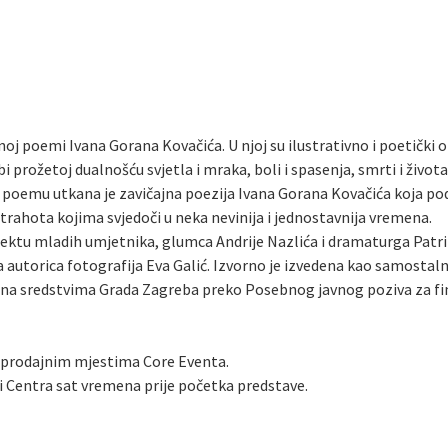
poemi Ivana Gorana Kovačića. U njoj su ilustrativno i poetički op
i prožetoj dualnošću svjetla i mraka, boli i spasenja, smrti i živo
 poemu utkana je zavičajna poezija Ivana Gorana Kovačića koja pod
trahota kojima svjedoči u neka nevinija i jednostavnija vremena.
ktu mladih umjetnika, glumca Andrije Nazlića i dramaturga Patrika
 autorica fotografija Eva Galić. Izvorno je izvedena kao samostalni
rana sredstvima Grada Zagreba preko Posebnog javnog poziva za fi
m prodajnim mjestima Core Eventa.
 Centra sat vremena prije početka predstave.