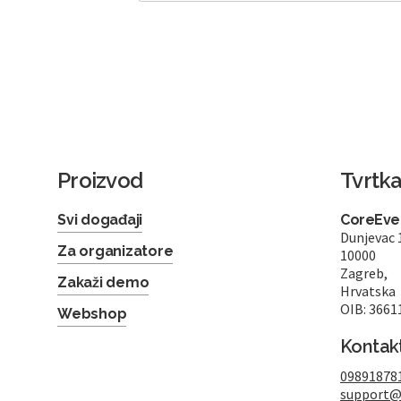
Proizvod
Tvrtk
Svi događaji
CoreEven
Dunjevac 
Za organizatore
10000
Zagreb,
Zakaži demo
Hrvatska
OIB: 3661
Webshop
Kontak
09891878
support@