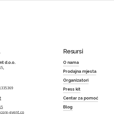
a
Resursi
t d.o.o.
O nama
15,
Prodajna mjesta
Organizatori
1335369
Press kit
t
Centar za pomoć
15
Blog
core-event.co