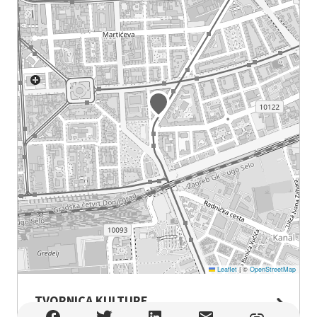
Leaflet
|
©
OpenStreetMap
TVORNICA KULTURE
TVORNICA KULTURE , Zagreb