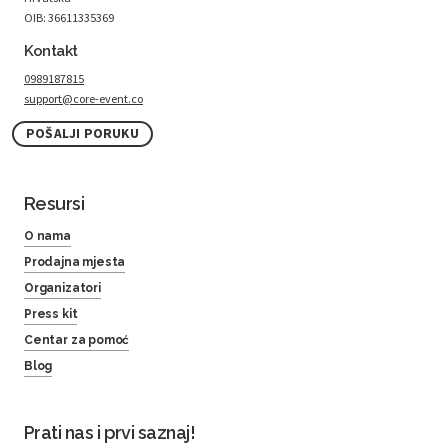
OIB: 36611335369
Kontakt
0989187815
support@core-event.co
POŠALJI PORUKU
Resursi
O nama
Prodajna mjesta
Organizatori
Press kit
Centar za pomoć
Blog
Prati nas i prvi saznaj!