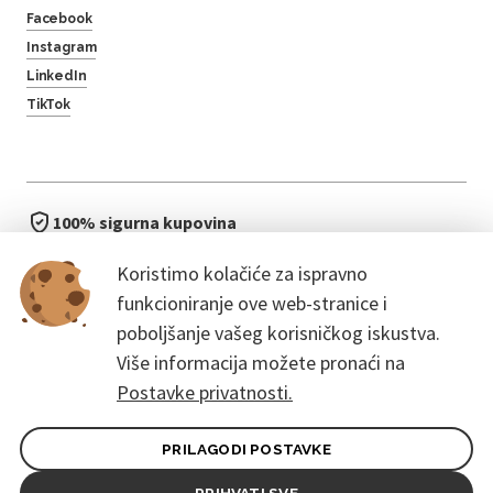
Facebook
Instagram
LinkedIn
TikTok
100% sigurna kupovina
brzo i jednostavno
Koristimo kolačiće za ispravno
bez čekanja u redu
funkcioniranje ove web-stranice i
poboljšanje vašeg korisničkog iskustva.
Više informacija možete pronaći na
Postavke privatnosti.
PRILAGODI POSTAVKE
Opći uvjeti ugovora za kupce
Pravila zaštite osobnih podataka