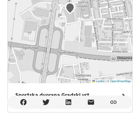
Leaflet
|
©
OpenStreetMap
Sportska dvorana Gradski vrt
Sportska dvorana Gradski vrt , Osijek