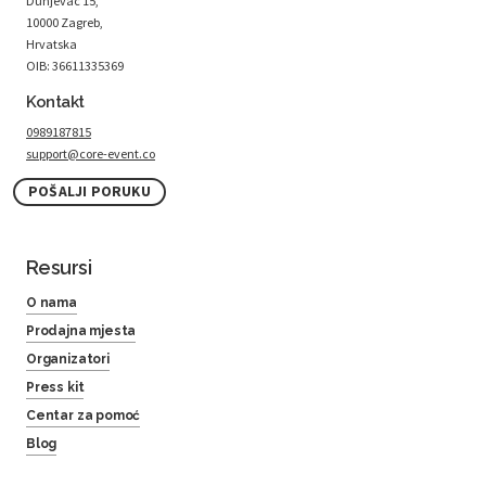
Dunjevac 15,
10000 Zagreb,
Hrvatska
OIB: 36611335369
Kontakt
0989187815
support@core-event.co
POŠALJI PORUKU
Resursi
O nama
Prodajna mjesta
Organizatori
Press kit
Centar za pomoć
Blog