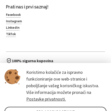
Prati nas i prvi saznaj!
Facebook
Instagram
LinkedIn
TikTok
100% sigurna kupovina
brzo i jednostavno
Koristimo kolačiće za ispravno
bez čekanja u redu
funkcioniranje ove web-stranice i
poboljšanje vašeg korisničkog iskustva.
Više informacija možete pronaći na
Postavke privatnosti.