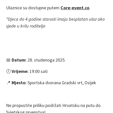
Ulaznice su dostupne putem
Core-event.co
.
*Djeca do 4 godine starosti imaju besplatan ulaz ako
sjede u krilu roditelja
📅
Datum:
28. studenoga 2025.
🕖
Vrijeme:
19:00 sati
📍
Mjesto:
Sportska dvorana Gradski vrt, Osijek
Ne propustite priliku podržati Hrvatsku na putu do
Svjetskog prvenstva!