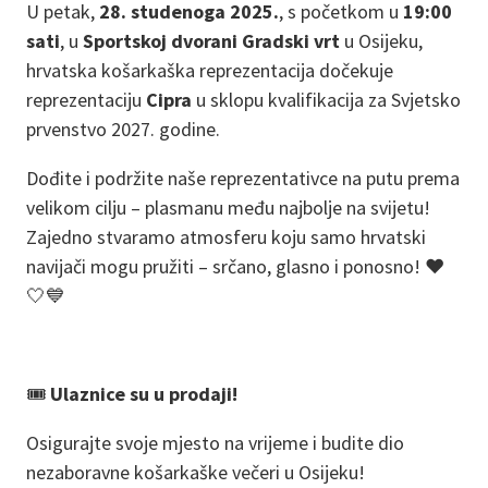
U petak,
28. studenoga 2025.
, s početkom u
19:00
sati
, u
Sportskoj dvorani Gradski vrt
u Osijeku,
hrvatska košarkaška reprezentacija dočekuje
reprezentaciju
Cipra
u sklopu kvalifikacija za Svjetsko
prvenstvo 2027. godine.
Dođite i podržite naše reprezentativce na putu prema
velikom cilju – plasmanu među najbolje na svijetu!
Zajedno stvaramo atmosferu koju samo hrvatski
navijači mogu pružiti – srčano, glasno i ponosno! ❤️
🤍💙
🎟️
Ulaznice su u prodaji!
Osigurajte svoje mjesto na vrijeme i budite dio
nezaboravne košarkaške večeri u Osijeku!