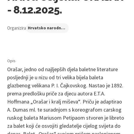
- 8.12.2025.
Organizira
Hrvatsko narodno kazalište u Osijeku
Opis
Orašar, jedno od najljepših djela baletne literature
posljednji je u nizu od tri velika bijela baleta
glazbenog velikana P. I. Čajkovskog. Nastao je 1892.
prema predlošku priče za djecu autora E.T.A.
Hoffmana „Orašar i kralj miševa“. Priču je adaptirao
A. Dumas ml. te suradnjom s koreografom carskog
ruskog baleta Mariusom Petipaom stvoren je libreto
za balet koji će osvojiti gledatelje cijelog svijeta do
danas. Balet „Orašar“ svojom pričom naslonjenom