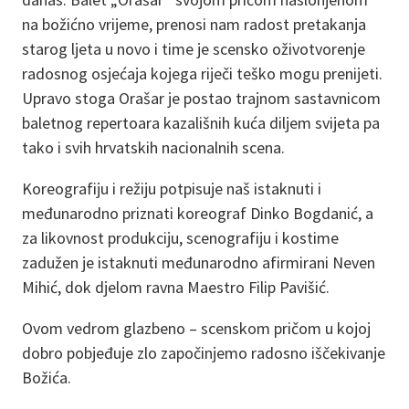
na božićno vrijeme, prenosi nam radost pretakanja
starog ljeta u novo i time je scensko oživotvorenje
radosnog osjećaja kojega riječi teško mogu prenijeti.
Upravo stoga Orašar je postao trajnom sastavnicom
baletnog repertoara kazališnih kuća diljem svijeta pa
tako i svih hrvatskih nacionalnih scena.
Koreografiju i režiju potpisuje naš istaknuti i
međunarodno priznati koreograf Dinko Bogdanić, a
za likovnost produkciju, scenografiju i kostime
zadužen je istaknuti međunarodno afirmirani Neven
Mihić, dok djelom ravna Maestro Filip Pavišić.
Ovom vedrom glazbeno – scenskom pričom u kojoj
dobro pobjeđuje zlo započinjemo radosno iščekivanje
Božića.