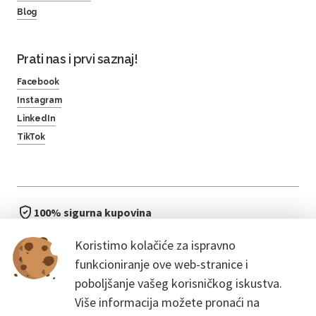
Blog
Prati nas i prvi saznaj!
Facebook
Instagram
LinkedIn
TikTok
100% sigurna kupovina
brzo i jednostavno
Koristimo kolačiće za ispravno
bez čekanja u redu
funkcioniranje ove web-stranice i
poboljšanje vašeg korisničkog iskustva.
Više informacija možete pronaći na