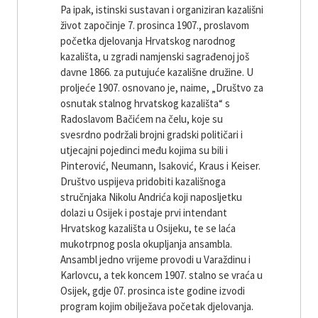
Pa ipak, istinski sustavan i organiziran kazališni
život započinje 7. prosinca 1907., proslavom
početka djelovanja Hrvatskog narodnog
kazališta, u zgradi namjenski sagrađenoj još
davne 1866. za putujuće kazališne družine. U
proljeće 1907. osnovano je, naime, „Društvo za
osnutak stalnog hrvatskog kazališta“ s
Radoslavom Bačićem na čelu, koje su
svesrdno podržali brojni gradski političari i
utjecajni pojedinci među kojima su bili i
Pinterović, Neumann, Isaković, Kraus i Keiser.
Društvo uspijeva pridobiti kazališnoga
stručnjaka Nikolu Andrića koji naposljetku
dolazi u Osijek i postaje prvi intendant
Hrvatskog kazališta u Osijeku, te se laća
mukotrpnog posla okupljanja ansambla.
Ansambl jedno vrijeme provodi u Varaždinu i
Karlovcu, a tek koncem 1907. stalno se vraća u
Osijek, gdje 07. prosinca iste godine izvodi
program kojim obilježava početak djelovanja.