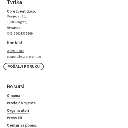
Tvrtka
CoreEvent d.o.o.
Dunjevac 15,
10000 Zagreb,
Hrvatska
OIB: 36611335369
Kontakt
0989187815
support@core-event.co
POŠALJI PORUKU
Resursi
O nama
Prodajna mjesta
Organizatori
Press kit
Centar za pomoć