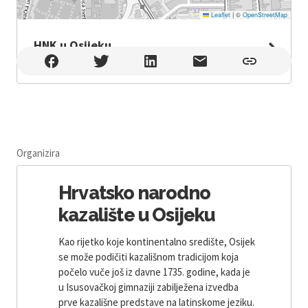
Leaflet
|
©
OpenStreetMap
HNK u Osijeku
HNK u Osijeku , Osijek
Organizira
Hrvatsko narodno
kazalište u Osijeku
Kao rijetko koje kontinentalno središte, Osijek
se može podičiti kazališnom tradicijom koja
počelo vuče još iz davne 1735. godine, kada je
u Isusovačkoj gimnaziji zabilježena izvedba
prve kazališne predstave na latinskome jeziku.