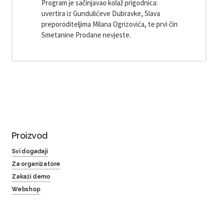
Program je sačinjavao kolaž prigodnica:
uvertira iz Gundulićeve Dubravke, Slava
preporoditeljima Milana Ogrizovića, te prvi čin
Smetanine Prodane nevjeste.
Proizvod
Svi događaji
Za organizatore
Zakaži demo
Webshop