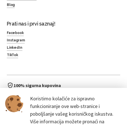
Blog
Prati nas i prvi saznaj!
Facebook
Instagram
LinkedIn
TikTok
100% sigurna kupovina
brzo i jednostavno
Koristimo kolačiće za ispravno
bez čekanja u redu
funkcioniranje ove web-stranice i
poboljšanje vašeg korisničkog iskustva.
Više informacija možete pronaći na