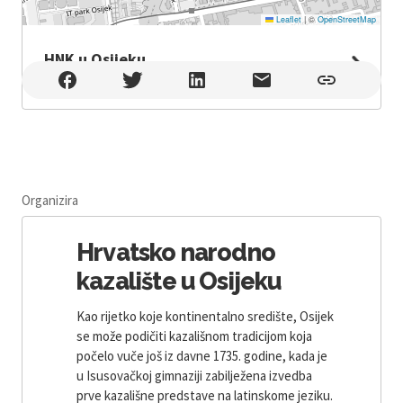
Leaflet
|
©
OpenStreetMap
HNK u Osijeku
HNK u Osijeku , OSIJEK
Organizira
Hrvatsko narodno
kazalište u Osijeku
Kao rijetko koje kontinentalno središte, Osijek
se može podičiti kazališnom tradicijom koja
počelo vuče još iz davne 1735. godine, kada je
u Isusovačkoj gimnaziji zabilježena izvedba
prve kazališne predstave na latinskome jeziku.