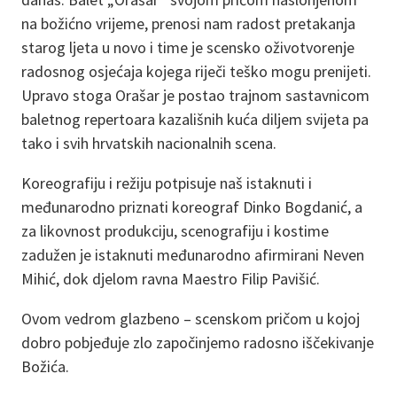
na božićno vrijeme, prenosi nam radost pretakanja
starog ljeta u novo i time je scensko oživotvorenje
radosnog osjećaja kojega riječi teško mogu prenijeti.
Upravo stoga Orašar je postao trajnom sastavnicom
baletnog repertoara kazališnih kuća diljem svijeta pa
tako i svih hrvatskih nacionalnih scena.
Koreografiju i režiju potpisuje naš istaknuti i
međunarodno priznati koreograf Dinko Bogdanić, a
za likovnost produkciju, scenografiju i kostime
zadužen je istaknuti međunarodno afirmirani Neven
Mihić, dok djelom ravna Maestro Filip Pavišić.
Ovom vedrom glazbeno – scenskom pričom u kojoj
dobro pobjeđuje zlo započinjemo radosno iščekivanje
Božića.