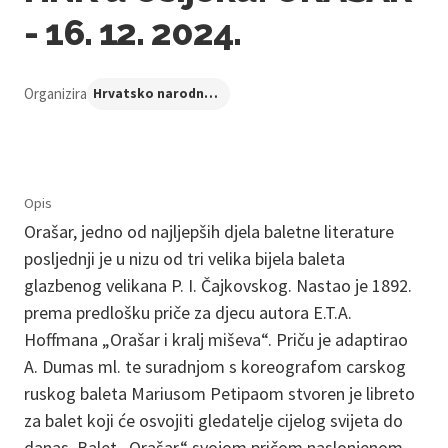
- 16. 12. 2024.
Organizira
Hrvatsko narodno kazalište u Osijeku
Opis
Orašar, jedno od najljepših djela baletne literature
posljednji je u nizu od tri velika bijela baleta
glazbenog velikana P. I. Čajkovskog. Nastao je 1892.
prema predlošku priče za djecu autora E.T.A.
Hoffmana „Orašar i kralj miševa“. Priču je adaptirao
A. Dumas ml. te suradnjom s koreografom carskog
ruskog baleta Mariusom Petipaom stvoren je libreto
za balet koji će osvojiti gledatelje cijelog svijeta do
danas. Balet „Orašar“ svojom pričom naslonjenom