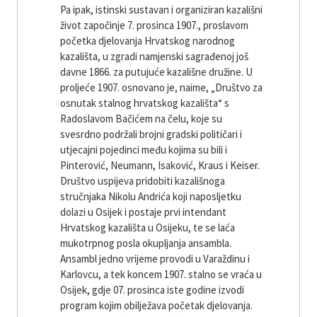
Pa ipak, istinski sustavan i organiziran kazališni
život započinje 7. prosinca 1907., proslavom
početka djelovanja Hrvatskog narodnog
kazališta, u zgradi namjenski sagrađenoj još
davne 1866. za putujuće kazališne družine. U
proljeće 1907. osnovano je, naime, „Društvo za
osnutak stalnog hrvatskog kazališta“ s
Radoslavom Bačićem na čelu, koje su
svesrdno podržali brojni gradski političari i
utjecajni pojedinci među kojima su bili i
Pinterović, Neumann, Isaković, Kraus i Keiser.
Društvo uspijeva pridobiti kazališnoga
stručnjaka Nikolu Andrića koji naposljetku
dolazi u Osijek i postaje prvi intendant
Hrvatskog kazališta u Osijeku, te se laća
mukotrpnog posla okupljanja ansambla.
Ansambl jedno vrijeme provodi u Varaždinu i
Karlovcu, a tek koncem 1907. stalno se vraća u
Osijek, gdje 07. prosinca iste godine izvodi
program kojim obilježava početak djelovanja.