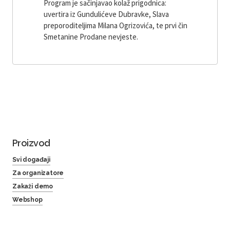
Program je sačinjavao kolaž prigodnica:
uvertira iz Gundulićeve Dubravke, Slava
preporoditeljima Milana Ogrizovića, te prvi čin
Smetanine Prodane nevjeste.
Proizvod
Svi događaji
Za organizatore
Zakaži demo
Webshop