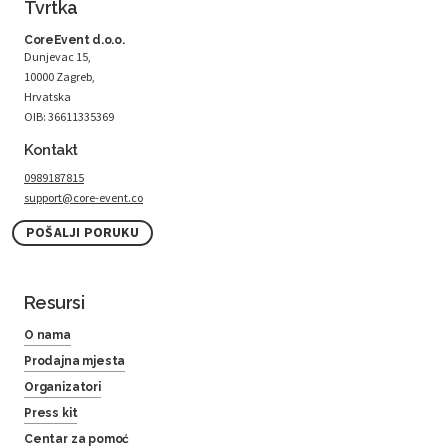
Tvrtka
CoreEvent d.o.o.
Dunjevac 15,
10000 Zagreb,
Hrvatska
OIB: 36611335369
Kontakt
0989187815
support@core-event.co
POŠALJI PORUKU
Resursi
O nama
Prodajna mjesta
Organizatori
Press kit
Centar za pomoć