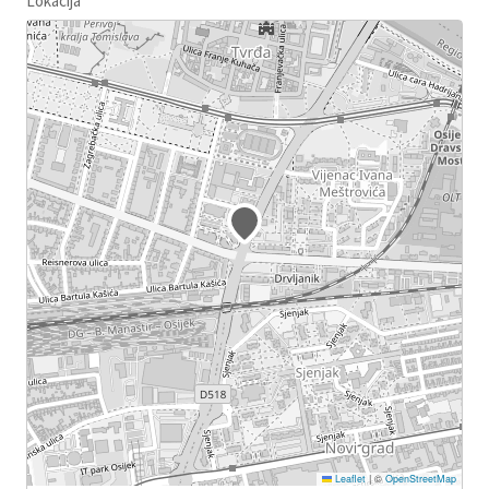
Lokacija
Leaflet
|
©
OpenStreetMap