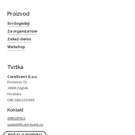
Proizvod
Svi događaji
Za organizatore
Zakaži demo
Webshop
Tvrtka
CoreEvent d.o.o.
Dunjevac 15,
10000 Zagreb,
Hrvatska
OIB: 36611335369
Kontakt
0989187815
support@core-event.co
POŠALJI PORUKU