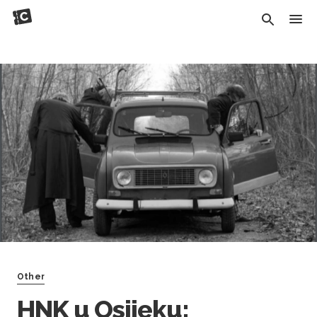
Other
HNK u Osijeku: