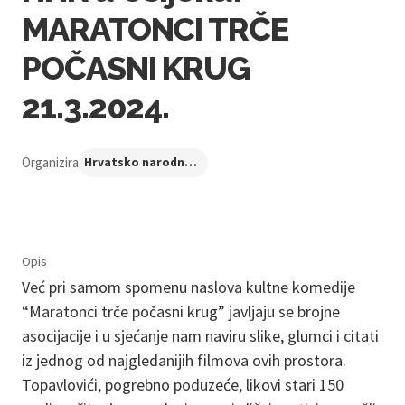
MARATONCI TRČE
POČASNI KRUG
21.3.2024.
Organizira
Hrvatsko narodno kazalište u Osijeku
Opis
Već pri samom spomenu naslova kultne komedije
“Maratonci trče počasni krug” javljaju se brojne
asocijacije i u sjećanje nam naviru slike, glumci i citati
iz jednog od najgledanijih filmova ovih prostora.
Topavlovići, pogrebno poduzeće, likovi stari 150