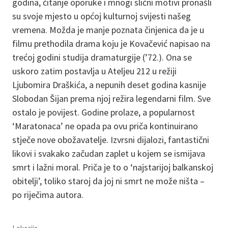
godina, čitanje oporuke i mnogi slični motivi pronašli
su svoje mjesto u općoj kulturnoj svijesti našeg
vremena. Možda je manje poznata činjenica da je u
filmu prethodila drama koju je Kovačević napisao na
trećoj godini studija dramaturgije (’72.). Ona se
uskoro zatim postavlja u Ateljeu 212 u režiji
Ljubomira Draškića, a nepunih deset godina kasnije
Slobodan Šijan prema njoj režira legendarni film. Sve
ostalo je povijest. Godine prolaze, a popularnost
‘Maratonaca’ ne opada pa ovu priča kontinuirano
stječe nove obožavatelje. Izvrsni dijalozi, fantastični
likovi i svakako začudan zaplet u kojem se ismijava
smrt i lažni moral. Priča je to o ‘najstarijoj balkanskoj
obitelji’, toliko staroj da joj ni smrt ne može ništa –
po riječima autora.