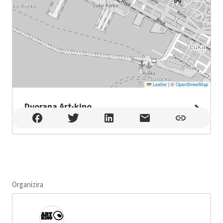
Leaflet
|
©
OpenStreetMap
Dvorana Art-kino
Dvorana Art-kino , Rijeka
Organizira