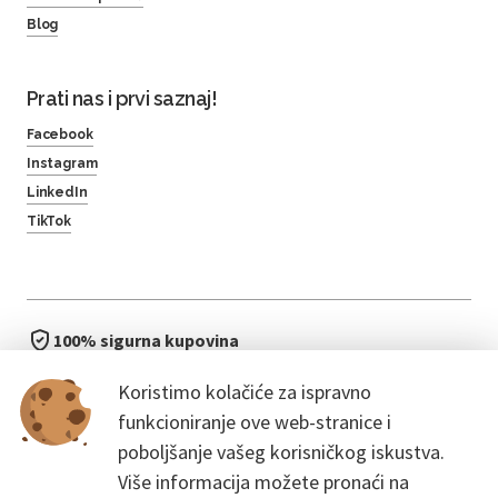
Blog
Prati nas i prvi saznaj!
Facebook
Instagram
LinkedIn
TikTok
100% sigurna kupovina
brzo i jednostavno
Koristimo kolačiće za ispravno
bez čekanja u redu
funkcioniranje ove web-stranice i
poboljšanje vašeg korisničkog iskustva.
Više informacija možete pronaći na