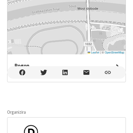
Leaflet
|
©
OpenStreetMap
Pogon
Pogon , Zagreb
Organizira