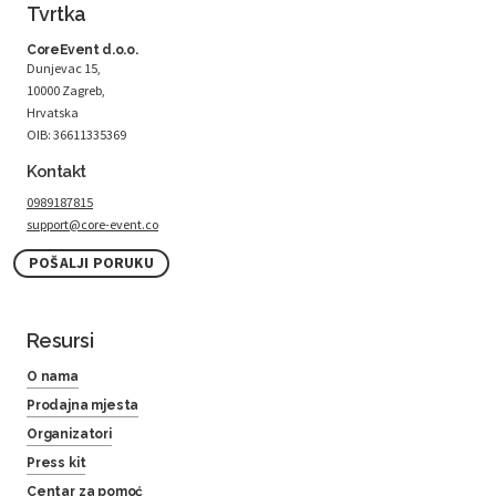
Tvrtka
CoreEvent d.o.o.
Dunjevac 15,
10000 Zagreb,
Hrvatska
OIB: 36611335369
Kontakt
0989187815
support@core-event.co
POŠALJI PORUKU
Resursi
O nama
Prodajna mjesta
Organizatori
Press kit
Centar za pomoć