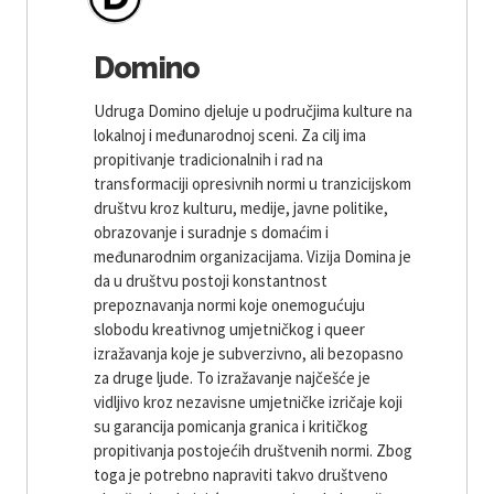
Domino
Udruga Domino djeluje u područjima kulture na
lokalnoj i međunarodnoj sceni. Za cilj ima
propitivanje tradicionalnih i rad na
transformaciji opresivnih normi u tranzicijskom
društvu kroz kulturu, medije, javne politike,
obrazovanje i suradnje s domaćim i
međunarodnim organizacijama. Vizija Domina je
da u društvu postoji konstantnost
prepoznavanja normi koje onemogućuju
slobodu kreativnog umjetničkog i queer
izražavanja koje je subverzivno, ali bezopasno
za druge ljude. To izražavanje najčešće je
vidljivo kroz nezavisne umjetničke izričaje koji
su garancija pomicanja granica i kritičkog
propitivanja postojećih društvenih normi. Zbog
toga je potrebno napraviti takvo društveno