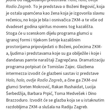
Radio Zagreb
. To je predstava o Boženi Begović, koja
je ostala upamćena kao žena koja je izgovorila slavnu
rečenicu, no koja je bila i osnivačica ZKM-a te više od
dvadeset godina spiritus movens tog kazališta.
Stoga će u scenskom dijelu programa glumci u
igranoj formi i tijekom šetnje kazališnim
prostorijama pripovijedati o Boženi, počecima ZKM-
a, ljudima i predstavama koje su ga obilježile i koje i
dandanas pamte naraštaji Zagrepčana. Dramatizaciju
programa potpisat će Tomislav Zajec. Glazbena
intermezza izvodit će glazbeni sastav iz predstave
Halo, halo, ovdje Radio Zagreb
, a čine ga ZKM-ovi
glumci Sreten Mokrović, Rakan Rushaidat, Lucija
Šerbedžija, Barbara Prpić, Toma Medvešek i Dino
Brazzoduro. Izvodit će se glazba koja se u istaknutim
razdobljima ZKM-a slušala na Radiju Zagreb.