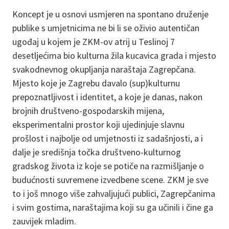
Koncept je u osnovi usmjeren na spontano druženje
publike s umjetnicima ne bi li se oživio autentičan
ugođaj u kojem je ZKM-ov atrij u Teslinoj 7
desetljećima bio kulturna žila kucavica grada i mjesto
svakodnevnog okupljanja naraštaja Zagrepčana.
Mjesto koje je Zagrebu davalo (sup)kulturnu
prepoznatljivost i identitet, a koje je danas, nakon
brojnih društveno-gospodarskih mijena,
eksperimentalni prostor koji ujedinjuje slavnu
prošlost i najbolje od umjetnosti iz sadašnjosti, a i
dalje je središnja točka društveno-kulturnog
gradskog života iz koje se potiče na razmišljanje o
budućnosti suvremene izvedbene scene. ZKM je sve
to i još mnogo više zahvaljujući publici, Zagrepčanima
i svim gostima, naraštajima koji su ga učinili i čine ga
zauvijek mladim.