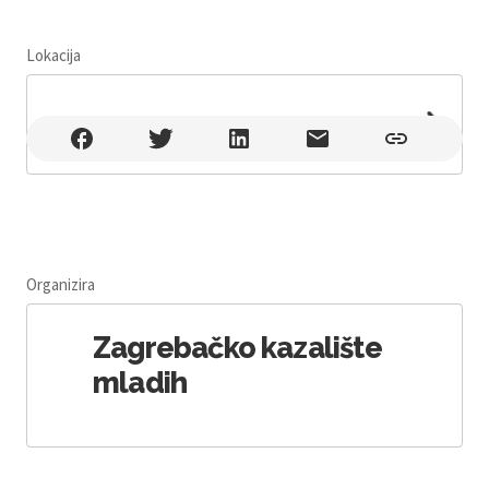
Lokacija
Leaflet
|
©
OpenStreetMap
, null
Organizira
Zagrebačko kazalište
mladih