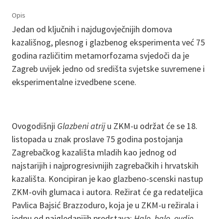
Opis
Jedan od ključnih i najdugovječnijih domova
kazališnog, plesnog i glazbenog eksperimenta već 75
godina različitim metamorfozama svjedoči da je
Zagreb uvijek jedno od središta svjetske suvremene i
eksperimentalne izvedbene scene.
Ovogodišnji
Glazbeni atrij
u ZKM-u održat će se 18.
listopada u znak proslave 75 godina postojanja
Zagrebačkog kazališta mladih kao jednog od
najstarijih i najprogresivnijih zagrebačkih i hrvatskih
kazališta. Koncipiran je kao glazbeno-scenski nastup
ZKM-ovih glumaca i autora. Režirat će ga redateljica
Pavlica Bajsić Brazzoduro, koja je u ZKM-u režirala i
jednu od najgledanijih predstava:
Halo, halo, ovdje