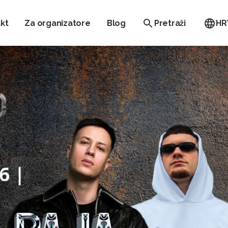
kt
Za organizatore
Blog
Pretraži
HR