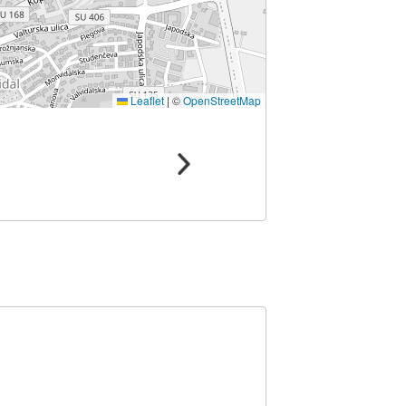
Leaflet
|
©
OpenStreetMap