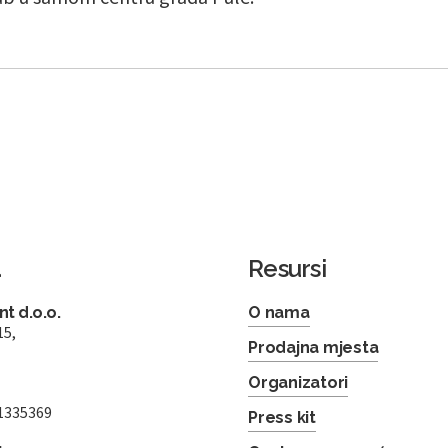
a
Resursi
t d.o.o.
O nama
15,
Prodajna mjesta
Organizatori
1335369
Press kit