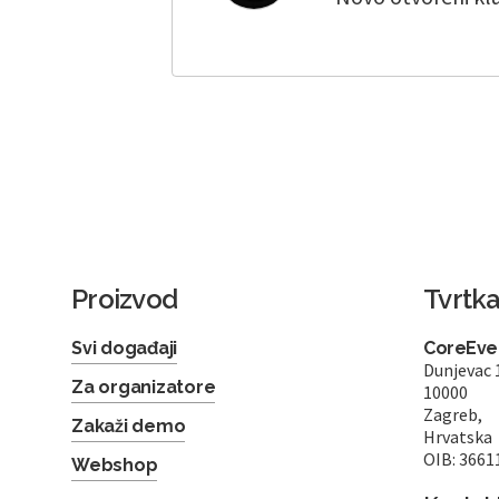
Proizvod
Tvrtk
Svi događaji
CoreEven
Dunjevac 
Za organizatore
10000
Zagreb,
Zakaži demo
Hrvatska
OIB: 3661
Webshop