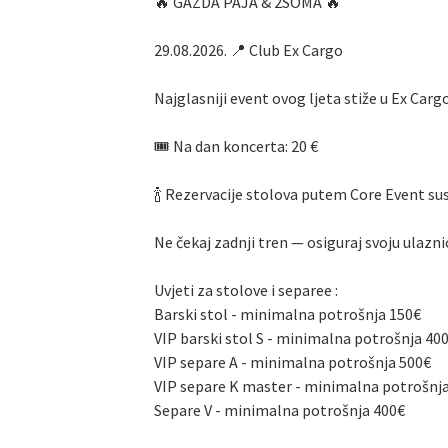
🔥 GAZDA PAJA & 2SOMA 🔥
29.08.2026. 📍 Club Ex Cargo
Najglasniji event ovog ljeta stiže u Ex Carg
🎟 Na dan koncerta: 20 €
🍾 Rezervacije stolova putem Core Event su
Ne čekaj zadnji tren — osiguraj svoju ulaznic
Uvjeti za stolove i separee :
Barski stol - minimalna potrošnja 150€
VIP barski stol S - minimalna potrošnja 40
VIP separe A - minimalna potrošnja 500€
VIP separe K master - minimalna potrošnj
Separe V - minimalna potrošnja 400€