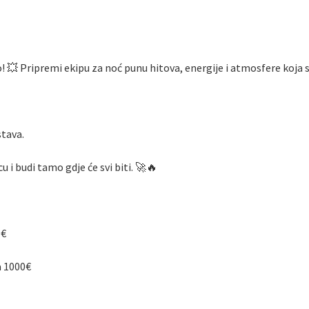
o! 💥 Pripremi ekipu za noć punu hitova, energije i atmosfere koja 
stava.
u i budi tamo gdje će svi biti. 🚀🔥
0€
a 1000€