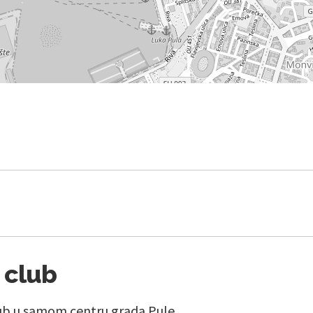
 club
ub u samom centru grada Pule.