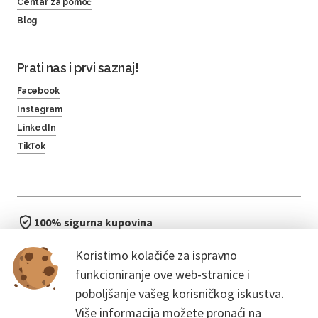
Centar za pomoć
Blog
Prati nas i prvi saznaj!
Facebook
Instagram
LinkedIn
TikTok
100% sigurna kupovina
brzo i jednostavno
Koristimo kolačiće za ispravno
bez čekanja u redu
funkcioniranje ove web-stranice i
poboljšanje vašeg korisničkog iskustva.
Više informacija možete pronaći na