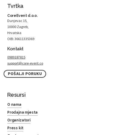
Tvrtka
CoreEvent d.o.o.
Dunjevac 15,
10000 Zagreb,
Hrvatska
OIB: 36611335369
Kontakt
0989187815
support@core-event.co
POŠALJI PORUKU
Resursi
O nama
Prodajna mjesta
Organizatori
Press kit