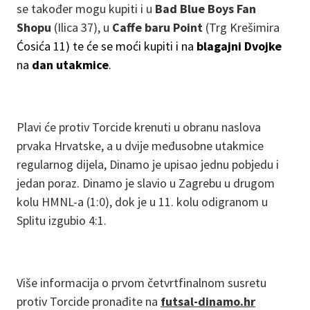
se također mogu kupiti i u
Bad Blue Boys Fan
Shopu
(Ilica 37), u
Caffe baru Point
(Trg Krešimira
Ćosića 11) te će se moći kupiti i na
blagajni Dvojke
na
dan utakmice
.
Plavi će protiv Torcide krenuti u obranu naslova
prvaka Hrvatske, a u dvije međusobne utakmice
regularnog dijela, Dinamo je upisao jednu pobjedu i
jedan poraz. Dinamo je slavio u Zagrebu u drugom
kolu HMNL-a (1:0), dok je u 11. kolu odigranom u
Splitu izgubio 4:1.
Više informacija o prvom četvrtfinalnom susretu
protiv Torcide pronađite na
futsal-dinamo.hr