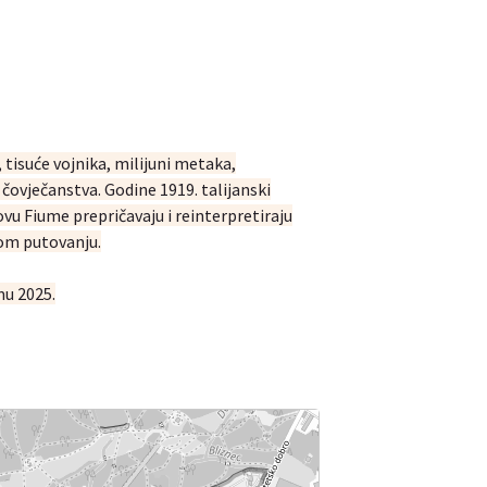
 tisuće vojnika, milijuni metaka,
 čovječanstva. Godine 1919. talijanski
ovu Fiume prepričavaju i reinterpretiraju
kom putovanju.
mu 2025.