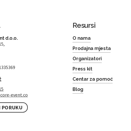
a
Resursi
t d.o.o.
O nama
15,
Prodajna mjesta
Organizatori
1335369
Press kit
t
Centar za pomoć
15
Blog
core-event.co
I PORUKU