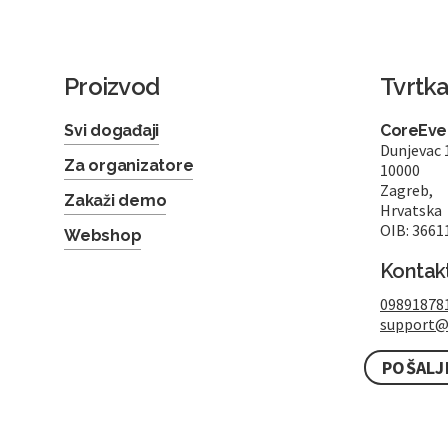
Proizvod
Tvrtk
Svi događaji
CoreEven
Dunjevac 
Za organizatore
10000
Zagreb,
Zakaži demo
Hrvatska
OIB: 3661
Webshop
Kontak
09891878
support@
POŠALJ