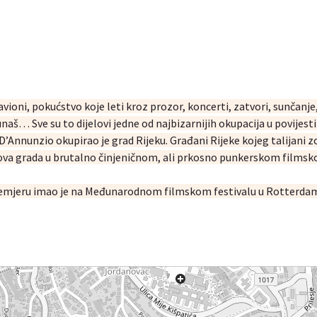
ioni, pokućstvo koje leti kroz prozor, koncerti, zatvori, sunčanje,
naš… Sve su to dijelovi jedne od najbizarnijih okupacija u povijesti
D’Annunzio okupirao je grad Rijeku. Građani Rijeke kojeg talijani z
ihova grada u brutalno činjeničnom, ali prkosno punkerskom films
u premjeru imao je na Međunarodnom filmskom festivalu u Rotterda