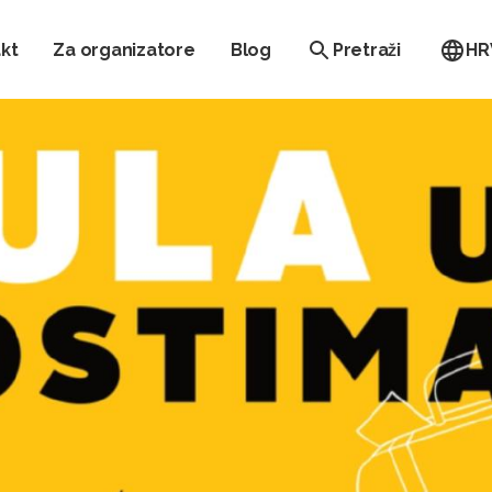
kt
Za organizatore
Blog
Pretraži
HR