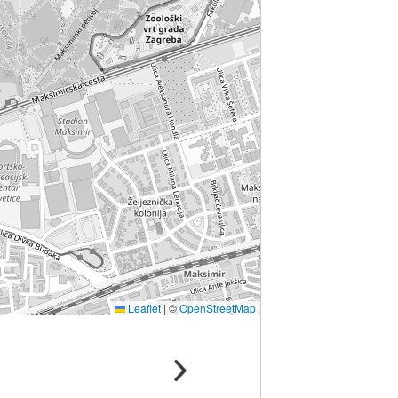
Leaflet
|
©
OpenStreetMap