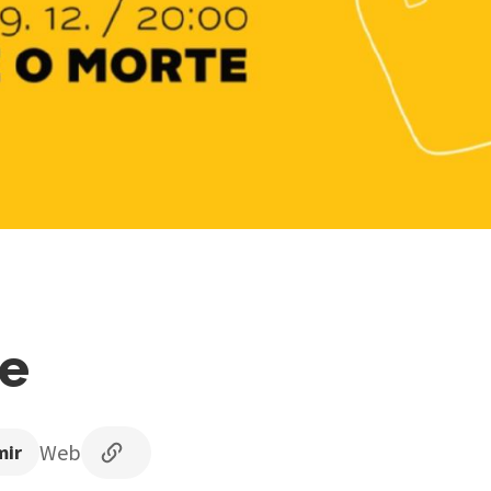
te
Web
mir