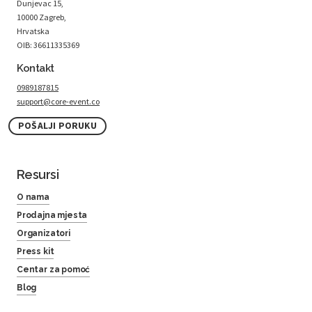
Dunjevac 15,
10000 Zagreb,
Hrvatska
OIB: 36611335369
Kontakt
0989187815
support@core-event.co
POŠALJI PORUKU
Resursi
O nama
Prodajna mjesta
Organizatori
Press kit
Centar za pomoć
Blog