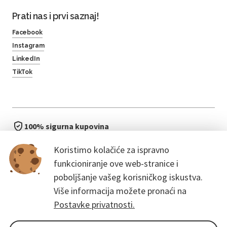
Prati nas i prvi saznaj!
Facebook
Instagram
LinkedIn
TikTok
100% sigurna kupovina
brzo i jednostavno
Koristimo kolačiće za ispravno
bez čekanja u redu
funkcioniranje ove web-stranice i
poboljšanje vašeg korisničkog iskustva.
Više informacija možete pronaći na
Postavke privatnosti.