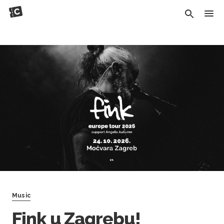
Music
Fink u Zagrebu!