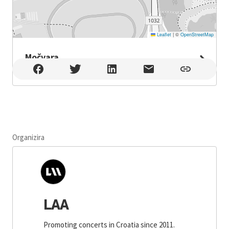
Leaflet
|
©
OpenStreetMap
Močvara
Močvara , Zagreb
Organizira
LAA
Promoting concerts in Croatia since 2011.