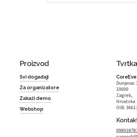
Proizvod
Tvrtk
Svi događaji
CoreEven
Dunjevac 
Za organizatore
10000
Zagreb,
Zakaži demo
Hrvatska
OIB: 3661
Webshop
Kontak
09891878
support@