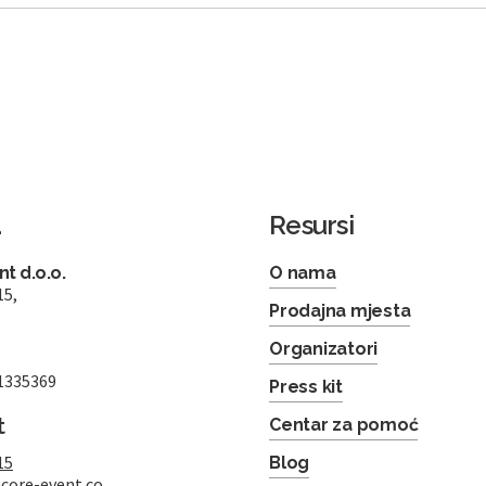
a
Resursi
t d.o.o.
O nama
15,
Prodajna mjesta
Organizatori
1335369
Press kit
t
Centar za pomoć
15
Blog
core-event.co