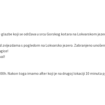
lazbe koji se održava u srcu Gorskog kotara na Lokvarskom jezer
od zvijezdama s pogledom na Lokvarsko jezero. Zabranjeno unošenje 
agice!
val!
 6:00h. Nakon toga imamo after koji je na drugoj lokaciji 10 minuta p