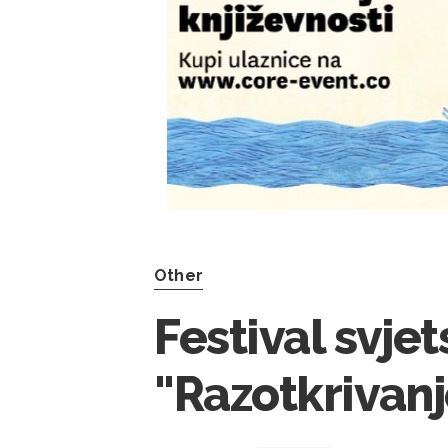
Other
Festival svje
"Razotkrivanj