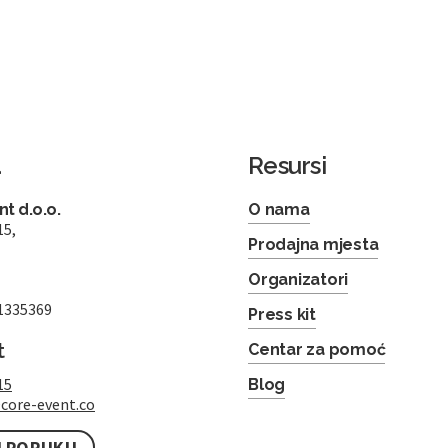
a
Resursi
t d.o.o.
O nama
15,
Prodajna mjesta
Organizatori
1335369
Press kit
t
Centar za pomoć
15
Blog
core-event.co
I PORUKU