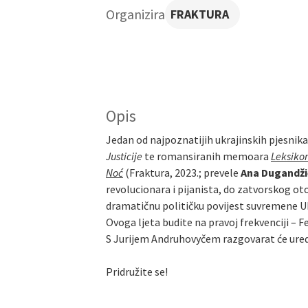
Organizira
FRAKTURA
Opis
Jedan od najpoznatijih ukrajinskih pjesnika,
Justicije
te romansiranih memoara
Leksiko
Noć
(Fraktura, 2023.; prevele
Ana Dugandži
revolucionara i pijanista, do zatvorskog ot
dramatičnu političku povijest suvremene Ukra
Ovoga ljeta budite na pravoj frekvenciji – 
S Jurijem Andruhovyčem razgovarat će ure
Pridružite se!