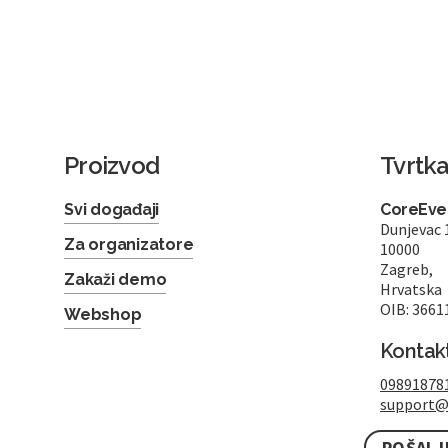
Proizvod
Tvrtk
Svi događaji
CoreEven
Dunjevac 
Za organizatore
10000
Zagreb,
Zakaži demo
Hrvatska
OIB: 3661
Webshop
Kontak
09891878
support@
POŠALJ