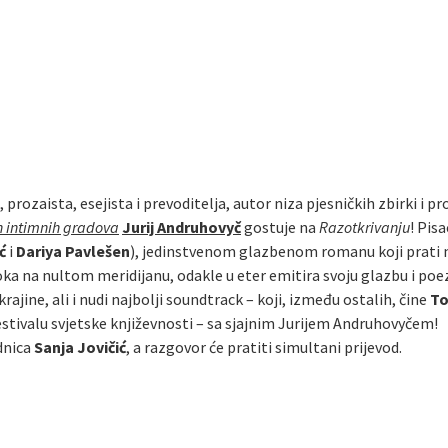
 prozaista, esejista i prevoditelja, autor niza pjesničkih zbirki i p
n intimnih gradova
Jurij Andruhovyč
gostuje na
Razotkrivanju
! Pis
ć
i
Dariya Pavlešen
), jedinstvenom glazbenom romanu koji prati
oka na nultom meridijanu, odakle u eter emitira svoju glazbu i poe
jine, ali i nudi najbolji soundtrack – koji, između ostalih, čine
To
Festivalu svjetske književnosti – sa sjajnim Jurijem Andruhovyčem!
dnica
Sanja Jovičić
, a razgovor će pratiti simultani prijevod.