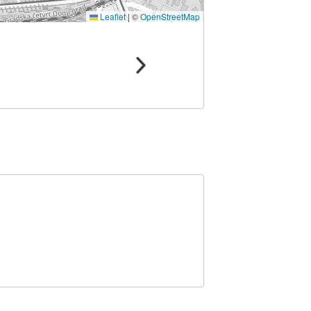
Leaflet
|
©
OpenStreetMap