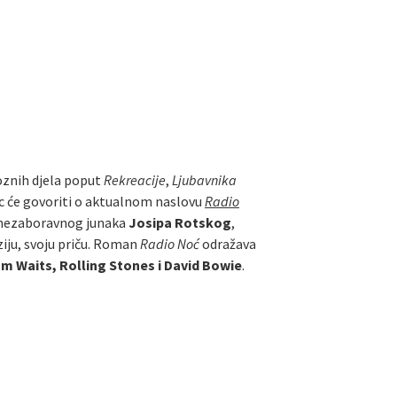
roznih djela poput
Rekreacije
,
Ljubavnika
ac će govoriti o aktualnom naslovu
Radio
 nezaboravnog junaka
Josipa Rotskog
,
ziju, svoju priču. Roman
Radio Noć
odražava
m Waits, Rolling Stones i David Bowie
.