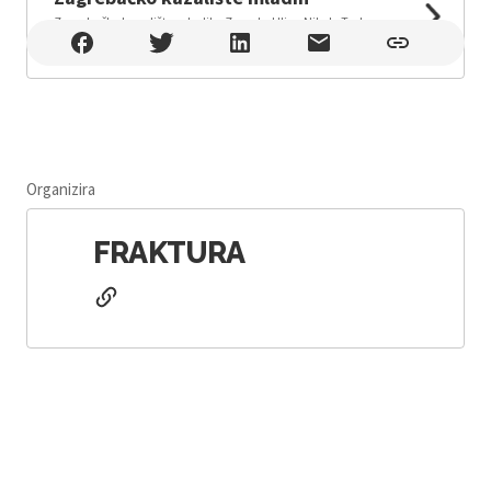
Zagrebačko kazalište mladih , Zagreb , Ulica Nikole Tesle
7, Zagreb
Organizira
FRAKTURA