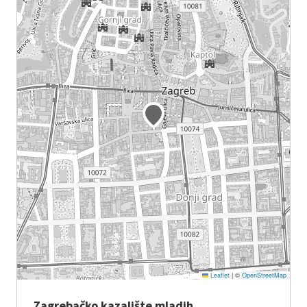
Leaflet
|
©
OpenStreetMap
Zagrebačko kazalište mladih