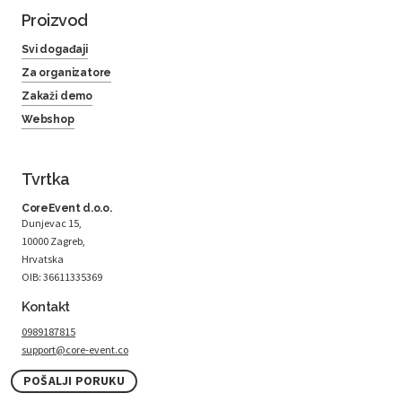
Proizvod
Svi događaji
Za organizatore
Zakaži demo
Webshop
Tvrtka
CoreEvent d.o.o.
Dunjevac 15,
10000 Zagreb,
Hrvatska
OIB: 36611335369
Kontakt
0989187815
support@core-event.co
POŠALJI PORUKU