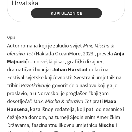
Hrvatska
KUPI ULAZNICE
Opis
Autor romana koji je zaludio svijet
Max, Mischa &
ofenziva Tet
(Naklada OceanMore, 2023.; prevela
Anja
Majnarić
) – norveški pisac, grafički dizajner,
dramatičar i bubnjar
Johan Harstad
dolazi na
Festival svjetske književnosti! Svestrani umjetnik na
tribini
Razotkrivanje
govorit će o naslovu koji ga je
proslavio, a u Norveškoj je proglašen "knjigom
desetljeća".
Max, Mischa & ofenziva Tet
prati
Maxa
Hansena
, kazališnog redatelja, koji pati od nesanice i
čežnje za domom, na turneji Sjedinjenim Američkim
Državama, fascinantnu likovnu umjetnicu
Mischu
i