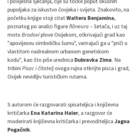
i povijesna sjećanja, čije su točke poput okusnih
pupoljaka za iskustvo čovjeka i svijeta. Znakovito, na
početku knjige stoji citat
Waltera Benjamina
,
poznatog po analizi figure
flâneura
– šetača, i uz taj
moto
Brodovi
plove Osijekom, otkrivajući grad kao
"apovijesnu simboličku šumu", varirajući ga u "priči o
vlastitom nadrealnom urbanom genetskom
kodu"
,
kao što piše urednica
Dubravka Zima
. Na
tribini
Pisac i čitatelj
ovoga rujna otkrijte pisca i grad,
Osijek nevidljiv turističkim rutama.
S autorom će razgovarati spisateljica i književna
kritičarka
Ena Katarina Haler
, a razgovor će
moderirati književna kritičarka i prevoditeljica
Jagna
Pogačnik
.