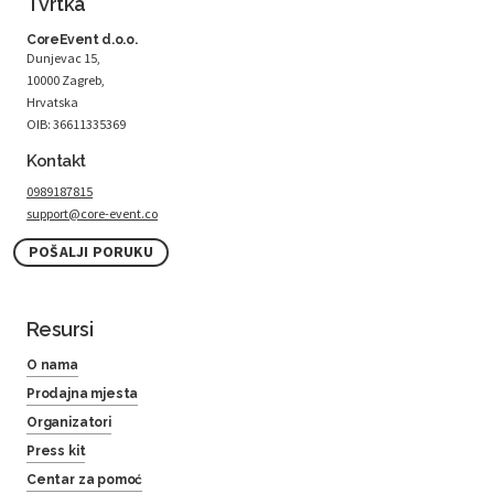
Tvrtka
CoreEvent d.o.o.
Dunjevac 15,
10000 Zagreb,
Hrvatska
OIB: 36611335369
Kontakt
0989187815
support@core-event.co
POŠALJI PORUKU
Resursi
O nama
Prodajna mjesta
Organizatori
Press kit
Centar za pomoć