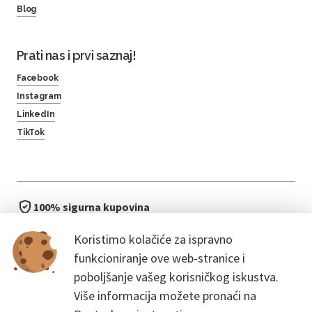
Blog
Prati nas i prvi saznaj!
Facebook
Instagram
LinkedIn
TikTok
100% sigurna kupovina
brzo i jednostavno
Koristimo kolačiće za ispravno
bez čekanja u redu
funkcioniranje ove web-stranice i
poboljšanje vašeg korisničkog iskustva.
Više informacija možete pronaći na