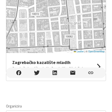
Leaflet
|
©
OpenStreetMap
Zagrebačko kazalište mladih
Zagrebačko kazalište mladih , Zagreb , Ulica Nikole Tesle
7, Zagreb
Organizira