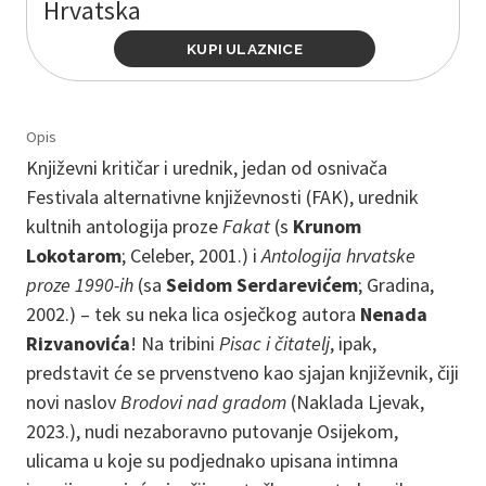
Hrvatska
KUPI ULAZNICE
Opis
Književni kritičar i urednik, jedan od osnivača
Festivala alternativne književnosti (FAK), urednik
kultnih antologija proze
Fakat
(s
Krunom
Lokotarom
; Celeber, 2001.) i
Antologija hrvatske
proze
1990-ih
(sa
Seidom Serdarevićem
; Gradina,
2002.) – tek su neka lica osječkog autora
Nenada
Rizvanovića
! Na tribini
Pisac i čitatelj
, ipak,
predstavit će se prvenstveno kao sjajan književnik, čiji
novi naslov
Brodovi nad gradom
(Naklada Ljevak,
2023.), nudi nezaboravno putovanje Osijekom,
ulicama u koje su podjednako upisana intimna