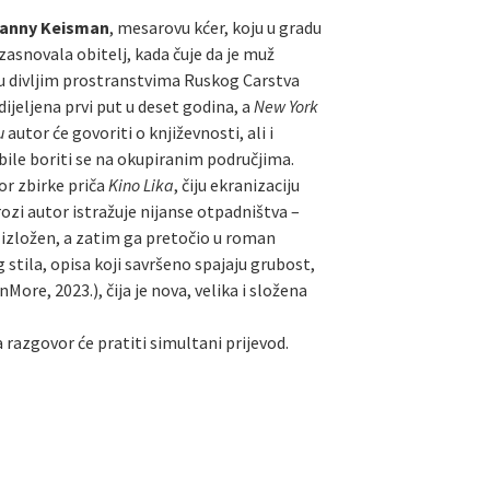
Fanny Keisman
, mesarovu kćer, koju u gradu
 zasnovala obitelj, kada čuje da je muž
a u divljim prostranstvima Ruskog Carstva
odijeljena prvi put u deset godina, a
New York
u
autor će govoriti o književnosti, ali i
dbile boriti se na okupiranim područjima.
or zbirke priča
Kino Lika
, čiju ekranizaciju
ozi autor istražuje nijanse otpadništva –
o izložen, a zatim ga pretočio u roman
tila, opisa koji savršeno spajaju grubost,
More, 2023.), čija je nova, velika i složena
 a razgovor će pratiti simultani prijevod.