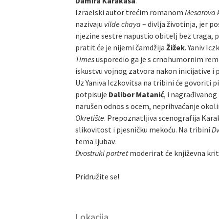
Damira Karakaša
.
Izraelski autor trećim romanom
Mesarova 
nazivaju
vilde chaya
– divlja životinja, jer 
njezine sestre napustio obitelj bez traga, 
pratit će je nijemi čamdžija
Žižek
. Yaniv Ic
Times
usporedio ga je s crnohumornim reme
iskustvu vojnog zatvora nakon inicijative i
Uz Yaniva Iczkovitsa na tribini će govorit
potpisuje
Dalibor Matanić
, i nagrađivano
narušen odnos s ocem, neprihvaćanje okoline
Okretište
. Prepoznatljiva scenografija Kara
slikovitost i pjesničku mekoću. Na tribini
Dv
tema ljubav.
Dvostruki portret
moderirat će književna krit
Pridružite se!
Lokacija