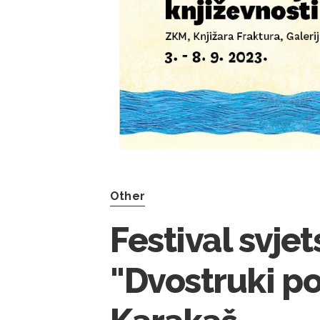
Other
Festival svje
"Dvostruki por