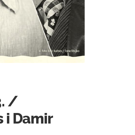
. /
s i Damir