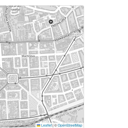
Leaflet
|
©
OpenStreetMap