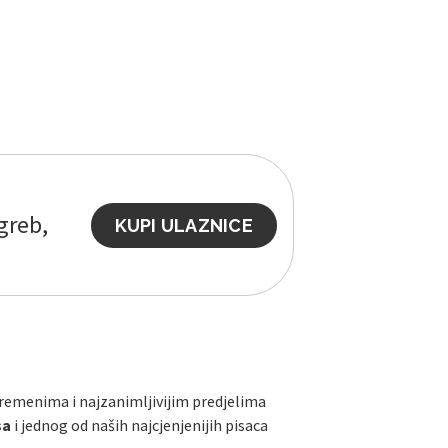
greb,
KUPI ULAZNICE
vremenima i najzanimljivijim predjelima
sa
i jednog od naših najcjenjenijih pisaca