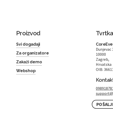
Proizvod
Tvrtk
Svi događaji
CoreEven
Dunjevac 
Za organizatore
10000
Zagreb,
Zakaži demo
Hrvatska
OIB: 3661
Webshop
Kontak
09891878
support@
POŠALJ