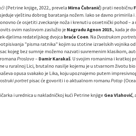
kći
(Petrine knjige, 2022., prevela
Mirna Čubranić
)
prati neobičnu
posjeduje vještinu dobrog baratanja nožem. Iako se davno primirila i
ponovno će osjetiti zveckanje noža i krenuti u osvetnički pohod – 
zkovits ovim naslovom zaslužio je
Nagradu Agnon 2015.
, kada je d
k-djelima redateljskog dvojca
braće Coen
. Na
Dvostrukom portret
 potpisivanja "pisma ratnika" kojim su stotine izraelskih vojnika o
i pisac kojeg bez sumnje možemo nazvati suvremenim klasikom, aut
g romana
Proslava
–
Damir Karakaš
. U svojim romanima i kratkoj pr
 u ruralnoj Lici, brutalno nasilje kojemu je u stvarnom životu bi
kaševa opusa svakako je Lika, koju upoznajemo putem impresivnog s
ostruki portret
pisac će govoriti i o aktualnom romanu
Potop
(Ocean
ičarka i urednica u nakladničkoj kući Petrine knjige
Gea Vlahović
,