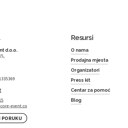
a
Resursi
t d.o.o.
O nama
15,
Prodajna mjesta
Organizatori
1335369
Press kit
t
Centar za pomoć
15
Blog
core-event.co
I PORUKU