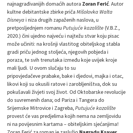
najnagrađivanijih domaćih autora
Zoran Ferić
. Autor
kultne debitantske zbirke priča
Mišolovka Walta
Disneya
i niza drugih zapaženih naslova, u
pretposljednjem romanu
Putujuće kazalište
(V.B.Z.,
2020.) čini ujedno najveću i najtežu stvar koju pisac
može učiniti: na krošnji vlastitog obiteljskog stabla
gradi priču jednog stoljeća, njegovih pobjeda i
poraza, te svih trenutaka između koje uvijek kroje
mali ljudi. U ovom slučaju to su
pripovjedačeve prabake, bake i djedovi, majka i otac,
likovi koji su okusili ratove i zarobljeništva, dok su
pokušavali živjeti svoj život. Od Oktobarske revolucije
do suvremenih dana; od Pariza i Tangera do
Srijemske Mitrovice i Zagreba,
Putujuće kazalište
provest će vas predjelima kojih nema na zemljovidu
ni na povijesnim kartama – obiteljskim sjećanjima!
Zoran Ferić za roman je zaslužio
Nagradu Ksaver