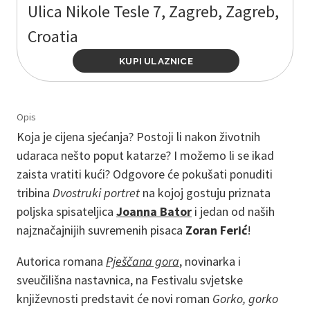
Ulica Nikole Tesle 7, Zagreb, Zagreb,
Croatia
KUPI ULAZNICE
Opis
Koja je cijena sjećanja? Postoji li nakon životnih
udaraca nešto poput katarze? I možemo li se ikad
zaista vratiti kući? Odgovore će pokušati ponuditi
tribina
Dvostruki portret
na kojoj gostuju priznata
poljska spisateljica
Joanna Bator
i jedan od naših
najznačajnijih suvremenih pisaca
Zoran Ferić
!
Autorica romana
Pješčana gora
, novinarka i
sveučilišna nastavnica, na Festivalu svjetske
književnosti predstavit će novi roman
Gorko, gorko