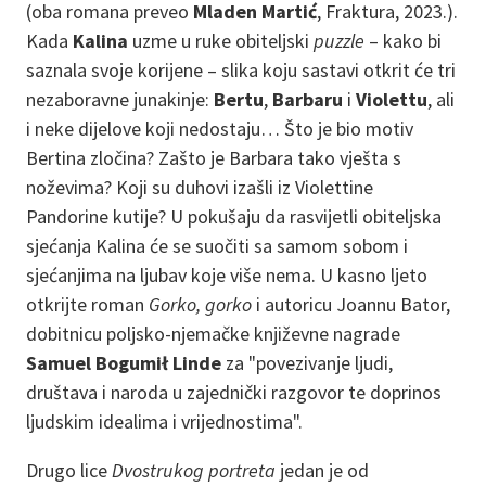
(oba romana preveo
Mladen Martić
, Fraktura, 2023.).
Kada
Kalina
uzme u ruke obiteljski
puzzle
– kako bi
saznala svoje korijene – slika koju sastavi otkrit će tri
nezaboravne junakinje:
Bertu
,
Barbaru
i
Violettu
, ali
i neke dijelove koji nedostaju… Što je bio motiv
Bertina zločina? Zašto je Barbara tako vješta s
noževima? Koji su duhovi izašli iz Violettine
Pandorine kutije? U pokušaju da rasvijetli obiteljska
sjećanja Kalina će se suočiti sa samom sobom i
sjećanjima na ljubav koje više nema. U kasno ljeto
otkrijte roman
Gorko, gorko
i autoricu Joannu Bator,
dobitnicu poljsko-njemačke književne nagrade
Samuel Bogumił Linde
za "povezivanje ljudi,
društava i naroda u zajednički razgovor te doprinos
ljudskim idealima i vrijednostima".
Drugo lice
Dvostrukog portreta
jedan je od