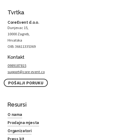
Tvrtka
CoreEvent d.o.o.
Dunjevac 15,
10000 Zagreb,
Hrvatska
OIB: 36611335369
Kontakt
0989187815
support@core-event.co
POŠALJI PORUKU
Resursi
O nama
Prodajna mjesta
Organizatori
Press kit