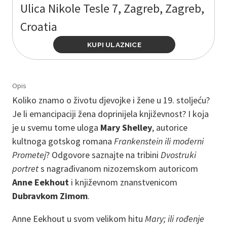
Ulica Nikole Tesle 7, Zagreb, Zagreb,
Croatia
KUPI ULAZNICE
Opis
Koliko znamo o životu djevojke i žene u 19. stoljeću?
Je li emancipaciji žena doprinijela književnost? I koja
je u svemu tome uloga
Mary Shelley
, autorice
kultnoga gotskog romana
Frankenstein ili moderni
Prometej
? Odgovore saznajte na tribini
Dvostruki
portret
s nagrađivanom nizozemskom autoricom
Anne Eekhout
i književnom znanstvenicom
Dubravkom Zimom
.
Anne Eekhout u svom velikom hitu
Mary; ili rođenje