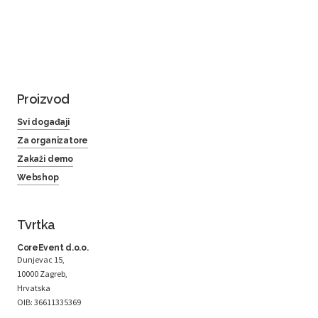
Proizvod
Svi događaji
Za organizatore
Zakaži demo
Webshop
Tvrtka
CoreEvent d.o.o.
Dunjevac 15,
10000 Zagreb,
Hrvatska
OIB: 36611335369