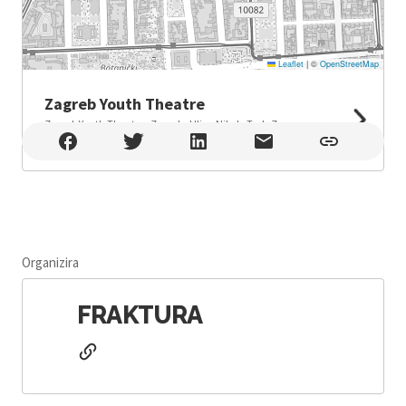
Leaflet
|
©
OpenStreetMap
Zagreb Youth Theatre
Zagreb Youth Theatre , Zagreb , Ulica Nikole Tesle 7,
Zagreb
Organizira
FRAKTURA