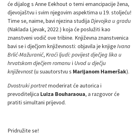
će dijalog s Anne Eekhout o temi emancipacije žena,
djevojaštvu i svim njegovim aspektima u 19. stoljeću!
Time se, naime, bavi njezina studija
Djevojka u gradu
(Naklada Ljevak, 2022.) koja će poslužiti kao
znanstveni vodič ove tribine. Književna znanstvenica
bavi se i dječjom književnosti: objavila je knjige
Ivana
Brlić-Mažuranić
,
Kraći ljudi: povijest dječjeg lika u
hrvatskom dječjem romanu
i
Uvod u dječju
književnost
(u suautorstvu s
Marijanom Hameršak
).
Dvostruki portret
moderirat će autorica i
prevoditeljica
Luiza Bouharaoua
, a razgovor će
pratiti simultani prijevod.
Pridružite se!