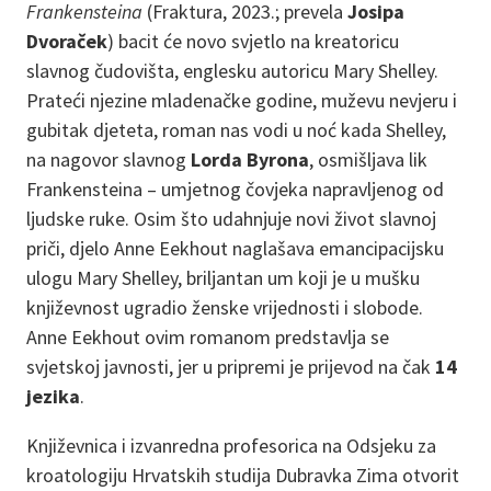
Frankensteina
(Fraktura, 2023.; prevela
Josipa
Dvoraček
) bacit će novo svjetlo na kreatoricu
slavnog čudovišta, englesku autoricu Mary Shelley.
Prateći njezine mladenačke godine, muževu nevjeru i
gubitak djeteta, roman nas vodi u noć kada Shelley,
na nagovor slavnog
Lorda Byrona
, osmišljava lik
Frankensteina – umjetnog čovjeka napravljenog od
ljudske ruke. Osim što udahnjuje novi život slavnoj
priči, djelo Anne Eekhout naglašava emancipacijsku
ulogu Mary Shelley, briljantan um koji je u mušku
književnost ugradio ženske vrijednosti i slobode.
Anne Eekhout ovim romanom predstavlja se
svjetskoj javnosti, jer u pripremi je prijevod na čak
14
jezika
.
Književnica i izvanredna profesorica na Odsjeku za
kroatologiju Hrvatskih studija Dubravka Zima otvorit