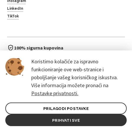
Instagram
LinkedIn
TikTok
100% sigurna kupovina
brzo i jednostavno
Koristimo kolačiće za ispravno
bez čekanja u redu
funkcioniranje ove web-stranice i
poboljšanje vašeg korisničkog iskustva.
Više informacija možete pronaći na
Postavke privatnosti.
PRILAGODI POSTAVKE
Opći uvjeti ugovora za kupce
Pravila zaštite osobnih podataka
PRIHVATI SVE
© 2026. CoreEvent