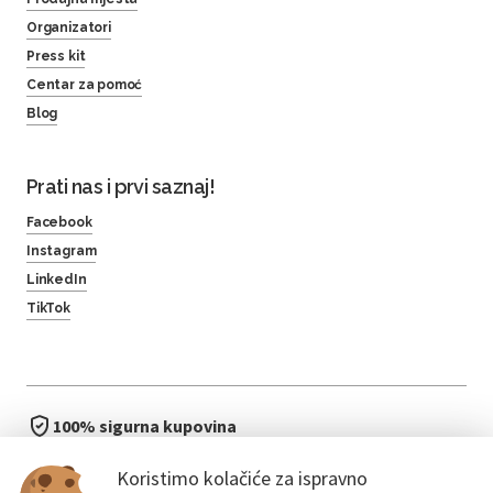
Organizatori
Press kit
Centar za pomoć
Blog
Prati nas i prvi saznaj!
Facebook
Instagram
LinkedIn
TikTok
100% sigurna kupovina
brzo i jednostavno
Koristimo kolačiće za ispravno
bez čekanja u redu