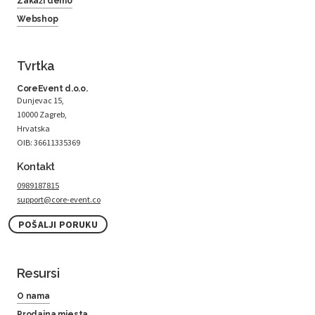
Zakaži demo
Webshop
Tvrtka
CoreEvent d.o.o.
Dunjevac 15,
10000 Zagreb,
Hrvatska
OIB: 36611335369
Kontakt
0989187815
support@core-event.co
POŠALJI PORUKU
Resursi
O nama
Prodajna mjesta