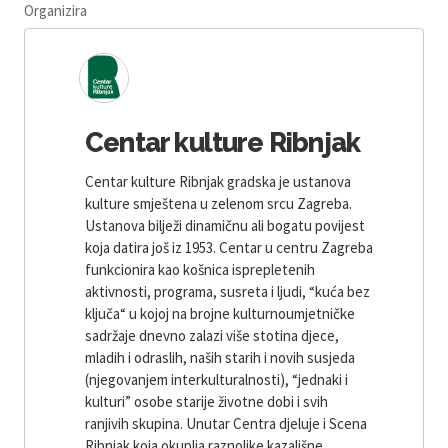
Organizira
Centar kulture Ribnjak
Centar kulture Ribnjak gradska je ustanova
kulture smještena u zelenom srcu Zagreba.
Ustanova bilježi dinamičnu ali bogatu povijest
koja datira još iz 1953. Centar u centru Zagreba
funkcionira kao košnica isprepletenih
aktivnosti, programa, susreta i ljudi, “kuća bez
ključa“ u kojoj na brojne kulturnoumjetničke
sadržaje dnevno zalazi više stotina djece,
mladih i odraslih, naših starih i novih susjeda
(njegovanjem interkulturalnosti), “jednaki i
kulturi” osobe starije životne dobi i svih
ranjivih skupina. Unutar Centra djeluje i Scena
Ribnjak koja okuplja raznolike kazališne,