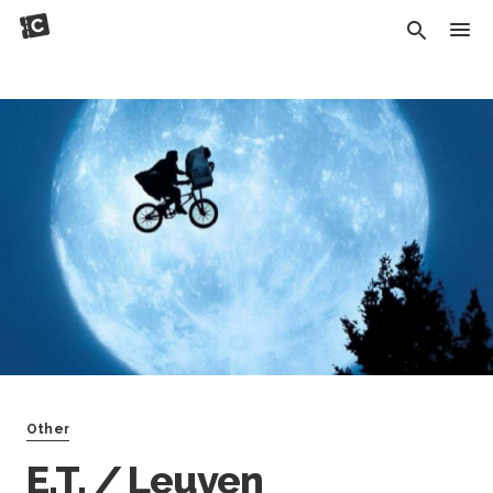
Other
E.T. / Leuven