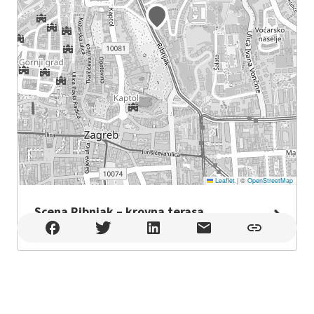
Leaflet
|
©
OpenStreetMap
Scena Ribnjak – krovna terasa
Scena Ribnjak – krovna terasa , Zagreb