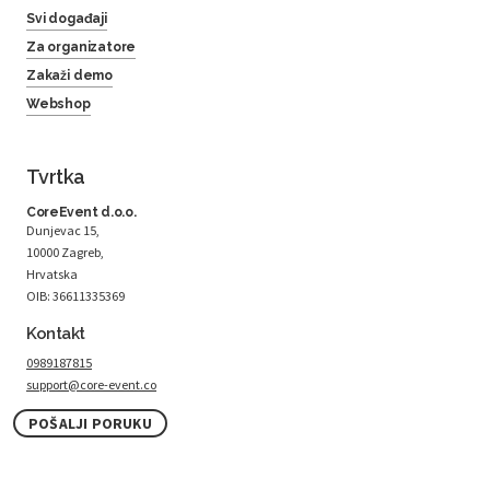
Svi događaji
Za organizatore
Zakaži demo
Webshop
Tvrtka
CoreEvent d.o.o.
Dunjevac 15,
10000 Zagreb,
Hrvatska
OIB: 36611335369
Kontakt
0989187815
support@core-event.co
POŠALJI PORUKU