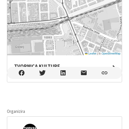
Leaflet
|
©
OpenStreetMap
TVORNICA KULTURE
TVORNICA KULTURE , Zagreb
Organizira