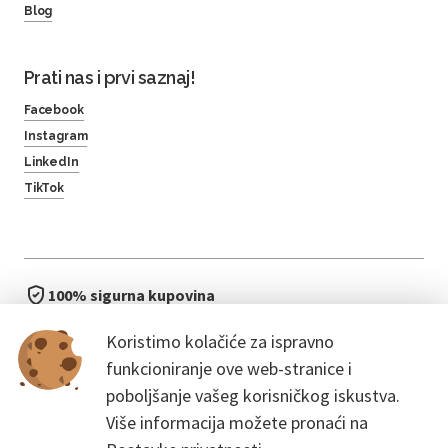
Blog
Prati nas i prvi saznaj!
Facebook
Instagram
LinkedIn
TikTok
100% sigurna kupovina
brzo i jednostavno
Koristimo kolačiće za ispravno
bez čekanja u redu
funkcioniranje ove web-stranice i
poboljšanje vašeg korisničkog iskustva.
Više informacija možete pronaći na