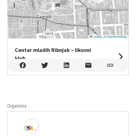
Leaflet
|
©
OpenStreetMap
Centar mladih Ribnjak – likovni
klub
Centar mladih Ribnjak – likovni klub , Zagreb
Organizira