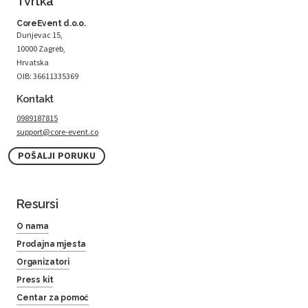
Tvrtka
CoreEvent d.o.o.
Dunjevac 15,
10000 Zagreb,
Hrvatska
OIB: 36611335369
Kontakt
0989187815
support@core-event.co
POŠALJI PORUKU
Resursi
O nama
Prodajna mjesta
Organizatori
Press kit
Centar za pomoć