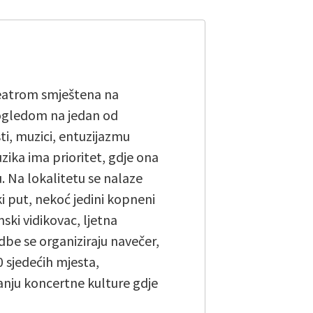
teatrom smještena na
ogledom na jedan od
sti, muzici, entuzijazmu
zika ima prioritet, gdje ona
u. Na lokalitetu se nalaze
ki put, nekoć jedini kopneni
ski vidikovac, ljetna
edbe se organiziraju navečer,
0 sjedećih mjesta,
anju koncertne kulture gdje