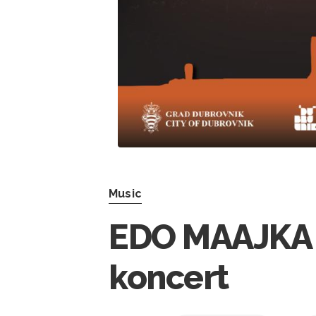
Music
EDO MAAJKA 
koncert