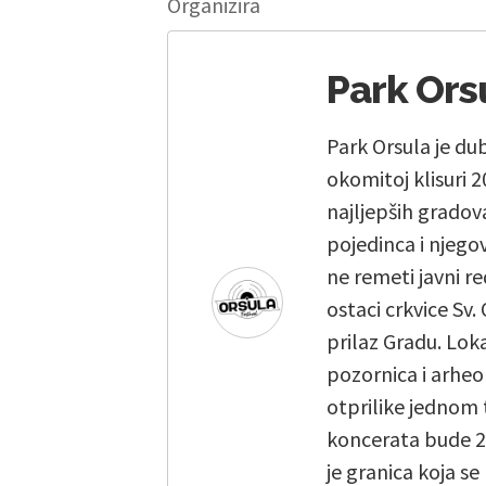
Organizira
Park Ors
Park Orsula je d
okomitoj klisuri
najljepših gradova
pojedinca i njego
ne remeti javni re
ostaci crkvice Sv.
prilaz Gradu. Loka
pozornica i arheol
otprilike jednom 
koncerata bude 20
je granica koja se