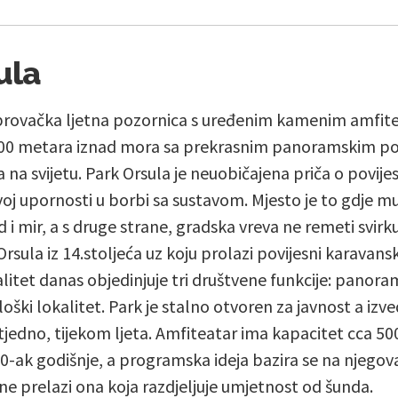
ula
ubrovačka ljetna pozornica s uređenim kamenim amfi
 200 metara iznad mora sa prekrasnim panoramskim p
 na svijetu. Park Orsula je neuobičajena priča o povije
voj upornosti u borbi sa sustavom. Mjesto je to gdje mu
d i mir, a s druge strane, gradska vreva ne remeti svirk
 Orsula iz 14.stoljeća uz koju prolazi povijesni karavans
litet danas objedinjuje tri društvene funkcije: panoram
oški lokalitet. Park je stalno otvoren za javnost a izv
tjedno, tijekom ljeta. Amfiteatar ima kapacitet cca 50
-ak godišnje, a programska ideja bazira se na njegov
 ne prelazi ona koja razdjeljuje umjetnost od šunda.