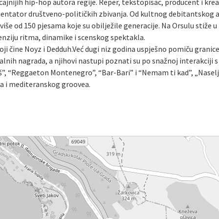
ecajnijih hip-hop autora regije. Reper, tekstopisac, producent i krea
 komentator društveno-političkih zbivanja. Od kultnog debitantskog
 više od 150 pjesama koje su obilježile generacije. Na Orsulu stiž
ziju ritma, dinamike i scenskog spektakla.
oji čine Noyz i Dedduh.Već dugi niz godina uspješno pomiču granice
alnih nagrada, a njihovi nastupi poznati su po snažnoj interakciji s
”, “Reggaeton Montenegro”, “Bar-Bari” i “Nemam ti kad”, „Naselje
a i mediteranskog groovea.