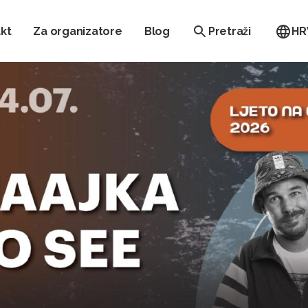
kt
Za organizatore
Blog
Pretraži
HR