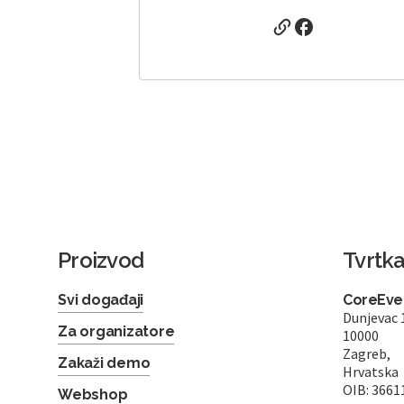
Proizvod
Tvrtk
Svi događaji
CoreEven
Dunjevac 
Za organizatore
10000
Zagreb,
Zakaži demo
Hrvatska
OIB: 3661
Webshop