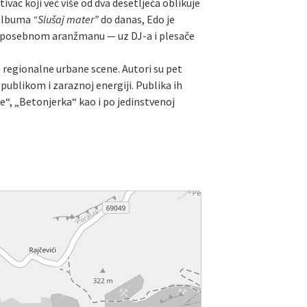
tivac koji već više od dva desetljeća oblikuje
 albuma
“Slušaj mater”
do danas, Edo je
e u posebnom aranžmanu — uz DJ-a i plesače
 regionalne urbane scene. Autori su pet
 publikom i zaraznoj energiji. Publika ih
“, „Betonjerka“ kao i po jedinstvenoj