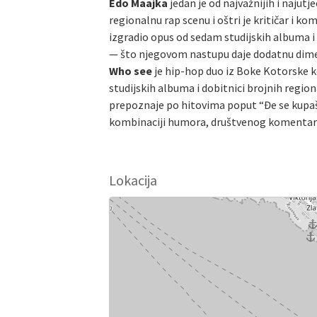
Edo Maajka
jedan je od najvažnijih i najutj
regionalnu rap scenu i oštri je kritičar i
izgradio opus od sedam studijskih albuma i
— što njegovom nastupu daje dodatnu dimen
Who see
je hip-hop duo iz Boke Kotorske k
studijskih albuma i dobitnici brojnih region
prepoznaje po hitovima poput “Đe se kupaš
kombinaciji humora, društvenog komentar
Lokacija