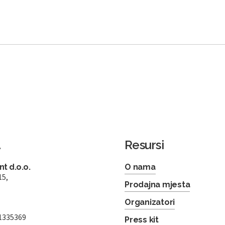
a
Resursi
t d.o.o.
O nama
15,
Prodajna mjesta
Organizatori
1335369
Press kit