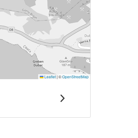
Leaflet
|
©
OpenStreetMap