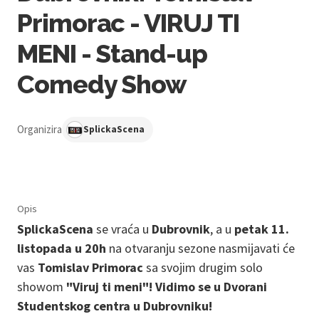
Primorac - VIRUJ TI
MENI - Stand-up
Comedy Show
Organizira
SplickaScena
Opis
SplickaScena
se vraća u
Dubrovnik
, a u
petak 11.
listopada u 20h
na otvaranju sezone nasmijavati će
vas
Tomislav Primorac
sa svojim drugim solo
showom
"Viruj ti meni"! Vidimo se u Dvorani
Studentskog centra u Dubrovniku!