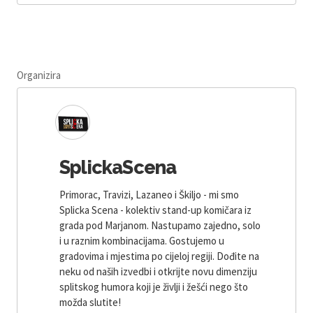
Organizira
SplickaScena
Primorac, Travizi, Lazaneo i Škiljo - mi smo
Splicka Scena - kolektiv stand-up komičara iz
grada pod Marjanom. Nastupamo zajedno, solo
i u raznim kombinacijama. Gostujemo u
gradovima i mjestima po cijeloj regiji. Dođite na
neku od naših izvedbi i otkrijte novu dimenziju
splitskog humora koji je življi i žešći nego što
možda slutite!