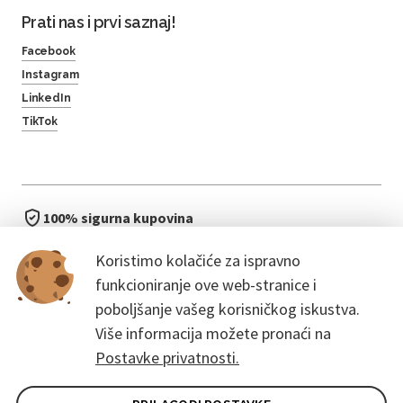
Prati nas i prvi saznaj!
Facebook
Instagram
LinkedIn
TikTok
100% sigurna kupovina
brzo i jednostavno
Koristimo kolačiće za ispravno
bez čekanja u redu
funkcioniranje ove web-stranice i
poboljšanje vašeg korisničkog iskustva.
Više informacija možete pronaći na
Postavke privatnosti.