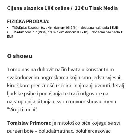
Cijena ulaznice 10€ online / 11€ u Tisak Media
FIZIČKA PRODAJA:
TISAKplus Stradun (svakim danom 06-24h) + dodatna naknada 1 EUR
TISAKmedia Pile (Brsalje 9, svakim danom 08-21h) + dodatna naknada 1
EUR
𝗢 𝘀𝗵𝗼𝘄𝘂:
Tomo nas na duhovit način hvata u konstantnim
svakodnevnim pogreškama kojih smo jedva svjesni,
kirurškom preciznošću secira i najmanji uvrnuti detalj
ljudske psihe i ponašanja te traži odgovore na
najstupidnija pitanja u svom novom showu imena
"Viruj ti meni".
Tomislav Primorac
je mitološko biće kojega se svi
purgeri boje – poludalmatinac, poluhercegovac.