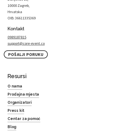
10000 Zagreb,
Hrvatska
OIB: 36611335369
Kontakt
0989187815
support@core-event.co
POŠALJI PORUKU
Resursi
O nama
Prodajna mjesta
Organizatori
Press kit
Centar za pomoć
Blog