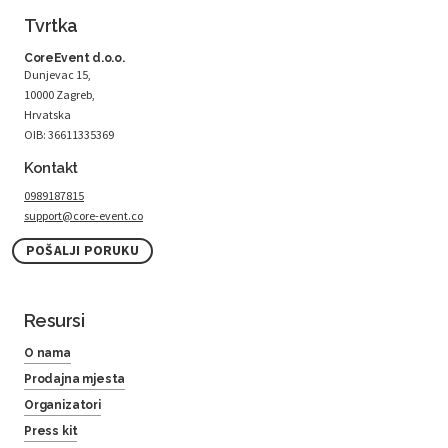
Tvrtka
CoreEvent d.o.o.
Dunjevac 15,
10000 Zagreb,
Hrvatska
OIB: 36611335369
Kontakt
0989187815
support@core-event.co
POŠALJI PORUKU
Resursi
O nama
Prodajna mjesta
Organizatori
Press kit