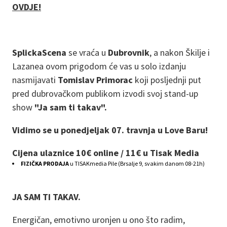
OVDJE!
SplickaScena
se vraća u
Dubrovnik
, a nakon Škilje i
Lazanea ovom prigodom će vas u solo izdanju
nasmijavati
Tomislav Primorac
koji posljednji put
pred dubrovačkom publikom izvodi svoj stand-up
show
"Ja sam ti takav".
Vidimo se u ponedjeljak 07. travnja u Love Baru!
Cijena ulaznice 10€ online / 11€ u Tisak Media
FIZIČKA PRODAJA
u TISAKmedia Pile (Brsalje 9, svakim danom 08-21h)
JA SAM TI TAKAV.
Energičan, emotivno uronjen u ono što radim,