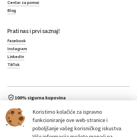
Centar za pomoć
Blog
Prati nas i prvi saznaj!
Facebook
Instagram
LinkedIn
TikTok
100% sigurna kupovina
brzo i jednostavno
Koristimo kolačiće za ispravno
bez čekanja u redu
funkcioniranje ove web-stranice i
poboljšanje vašeg korisničkog iskustva.
Više informacija možete pronaći na