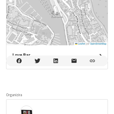
Leaflet
|
©
OpenStreetMap
Love Bar
Love Bar , Dubrovnik
Organizira