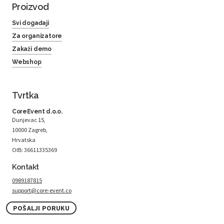
Proizvod
Svi događaji
Za organizatore
Zakaži demo
Webshop
Tvrtka
CoreEvent d.o.o.
Dunjevac 15,
10000 Zagreb,
Hrvatska
OIB: 36611335369
Kontakt
0989187815
support@core-event.co
POŠALJI PORUKU