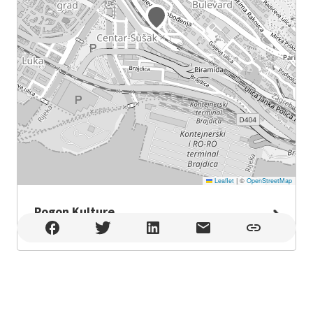
Leaflet
|
©
OpenStreetMap
Pogon Kulture
Pogon Kulture , Rijeka