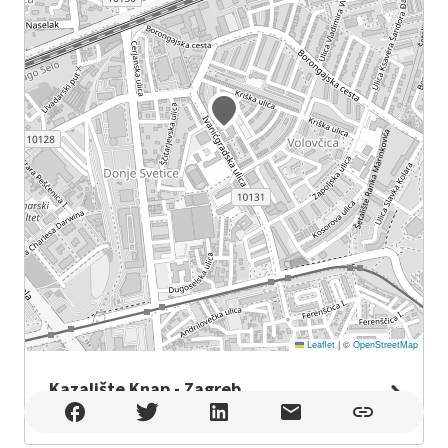
Leaflet
|
©
OpenStreetMap
Kazalište Knap - Zagreb
Kazalište Knap - Zagreb , Zagreb