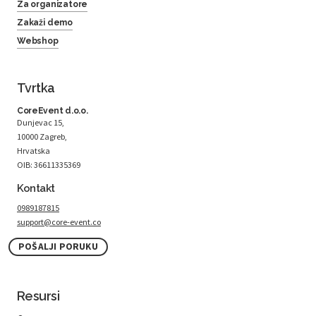
Za organizatore
Zakaži demo
Webshop
Tvrtka
CoreEvent d.o.o.
Dunjevac 15,
10000 Zagreb,
Hrvatska
OIB: 36611335369
Kontakt
0989187815
support@core-event.co
POŠALJI PORUKU
Resursi