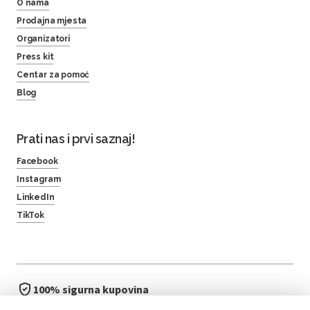
O nama
Prodajna mjesta
Organizatori
Press kit
Centar za pomoć
Blog
Prati nas i prvi saznaj!
Facebook
Instagram
LinkedIn
TikTok
100% sigurna kupovina
brzo i jednostavno