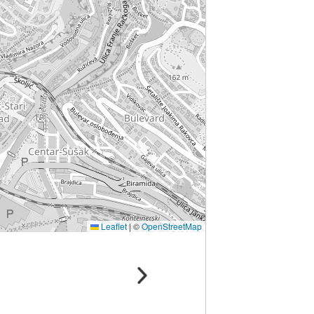
Leaflet
|
©
OpenStreetMap