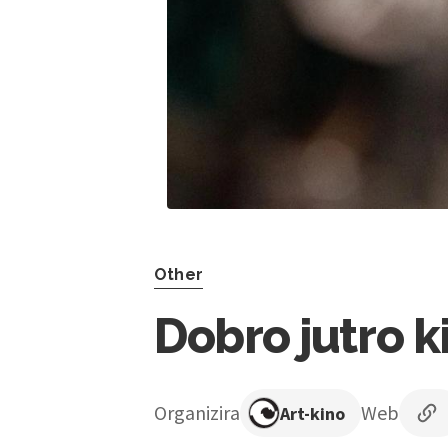
Other
Dobro jutro k
Organizira
Web
Art-kino