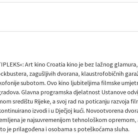
PLEKS«: Art kino Croatia kino je bez lažnog glamura,
ockbustera, zagušljivih dvorana, klaustrofobičnih gara
ofonije subotom. Ovo kino ljubiteljima filmske umjetn
gradova. Glavna programska djelatnost Ustanove odvija
om središtu Rijeke, a svoj rad na poticanju razvoja fil
kontinuirano izvodi i u Dječjoj kući. Novootvorena dvor
emljena je najsuvremenijom tehnološkom opremom, a
što je prilagođena i osobama s poteškoćama sluha.