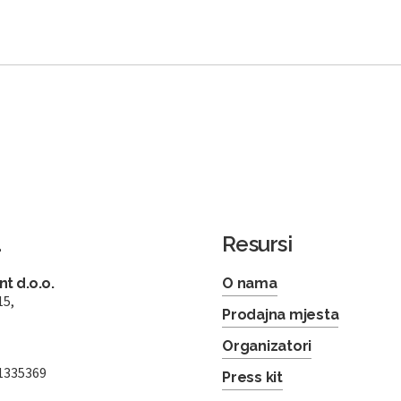
a
Resursi
t d.o.o.
O nama
15,
Prodajna mjesta
Organizatori
1335369
Press kit