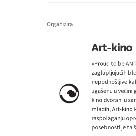
Organizira
Art-kino
»Proud to be ANTI
zaglupljujućih bl
nepodnošljive kak
ugašenu u većini 
kino dvorani u sam
mladih, Art-kino 
raspolaganju opr
posebnosti je ta 