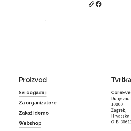
Proizvod
Tvrtk
Svi događaji
CoreEven
Dunjevac 
Za organizatore
10000
Zagreb,
Zakaži demo
Hrvatska
OIB: 3661
Webshop