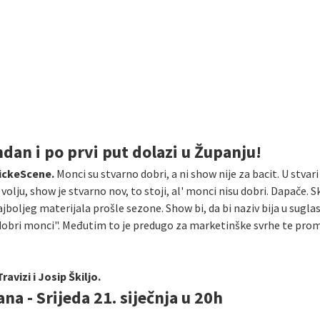
dan i po prvi put dolazi u Županju!
lickeScene.
Monci su stvarno dobri, a ni show nije za bacit. U stva
za volju, show je stvarno nov, to stoji, al' monci nisu dobri. Dapače. 
najboljeg materijala prošle sezone. Show bi, da bi naziv bija u sugla
 dobri monci". Međutim to je predugo za marketinške svrhe te pro
avizi i Josip Škiljo.
a - Srijeda 21. siječnja u 20h