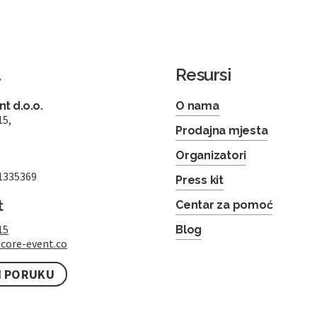
a
Resursi
t d.o.o.
O nama
15,
Prodajna mjesta
Organizatori
1335369
Press kit
t
Centar za pomoć
15
Blog
core-event.co
I PORUKU