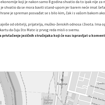
 ekonomije koji je nakon samo 8 godina shvatio da to ipak nije za n
je shvatio da se mora baviti stand-upom jer barem neće imat šefa
rane je spreman posvađat se s bilo kim, čak i s vašom bakom ako je
ajviše od obitelji, prijatelja, muško-ženskih odnosa i života. Ima op
li kartu da čuju što Mate iz prvog reda misli o svemu.
privlačenje jezičnih stručnjaka koji će nas ispravljat u komen