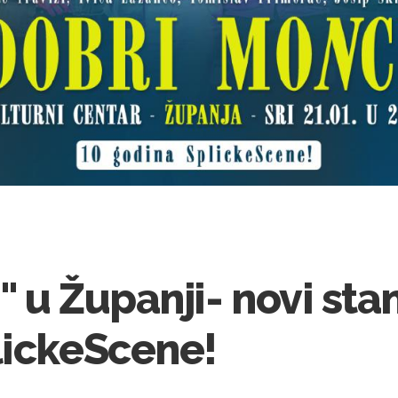
" u Županji- novi st
lickeScene!