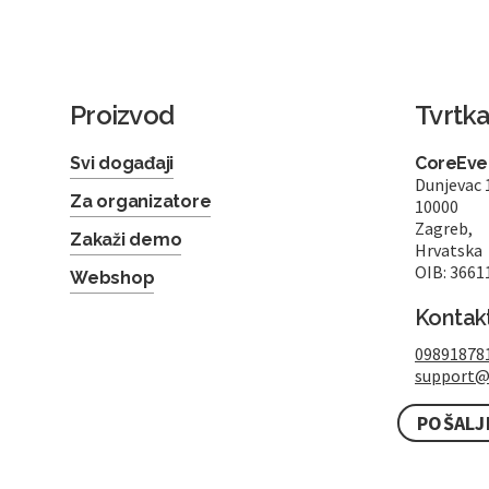
Proizvod
Tvrtk
Svi događaji
CoreEven
Dunjevac 
Za organizatore
10000
Zagreb,
Zakaži demo
Hrvatska
OIB: 3661
Webshop
Kontak
09891878
support@
POŠALJ