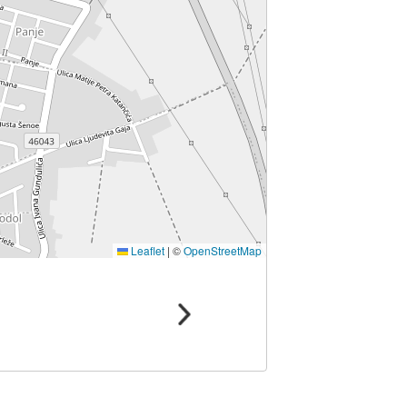
Leaflet
|
©
OpenStreetMap