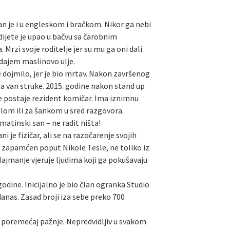
tan je i u engleskom i bračkom. Nikor ga nebi
dijete je upao u bačvu sa čarobnim
rzi svoje roditelje jer su mu ga oni dali.
odajem maslinovo ulje.
je dojmilo, jer je bio mrtav. Nakon završenog
ma van struke. 2015. godine nakon stand up
je postaje rezident komičar. Ima iznimnu
tolom ili za šankom u sred razgovora.
lmatinski san – ne radit ništa!
 je fizičar, ali se na razočarenje svojih
e zapamćen poput Nikole Tesle, ne toliko iz
 Najmanje vjeruje ljudima koji ga pokušavaju
dine. Inicijalno je bio član ogranka Studio
danas. Zasad broji iza sebe preko 700
i“ poremećaj pažnje. Nepredvidljiv u svakom