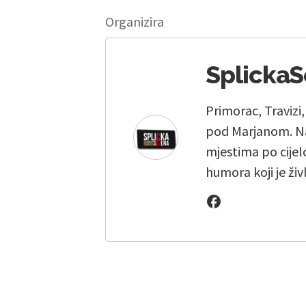
Organizira
Splicka
Primorac, Travizi
pod Marjanom. Na
mjestima po cijelo
humora koji je živ