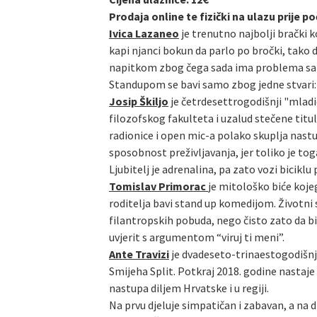
Prodaja online te fizički na ulazu prije 
Ivica Lazaneo
je trenutno najbolji brački k
kapi njanci bokun da parlo po bročki, tako 
napitkom zbog čega sada ima problema sa alk
Standupom se bavi samo zbog jedne stvari: n
Josip Škiljo
je četrdesettrogodišnji "mladić
filozofskog fakulteta i uzalud stečene titu
radionice i open mic-a polako skuplja nast
sposobnost preživljavanja, jer toliko je tog
Ljubitelj je adrenalina, pa zato vozi biciklu
Tomislav Primorac
je mitološko biće kojeg
roditelja bavi stand up komedijom. Životni
filantropskih pobuda, nego čisto zato da bi 
uvjerit s argumentom “viruj ti meni”.
Ante Travizi
je dvadeseto-trinaestogodišnja
Smijeha Split. Potkraj 2018. godine nastaje
nastupa diljem Hrvatske i u regiji.
Na prvu djeluje simpatičan i zabavan, a na 