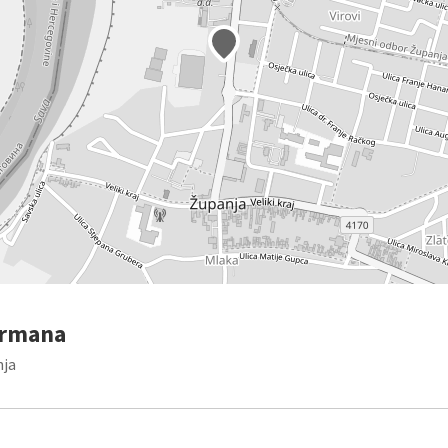
ermana
nja