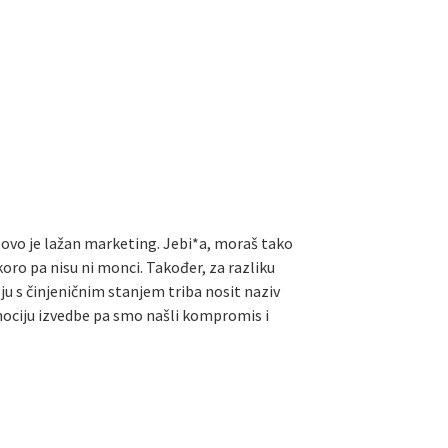
ri ovo je lažan marketing. Jebi*a, moraš tako
Skoro pa nisu ni monci. Također, za razliku
sju s činjeničnim stanjem triba nosit naziv
mociju izvedbe pa smo našli kompromis i