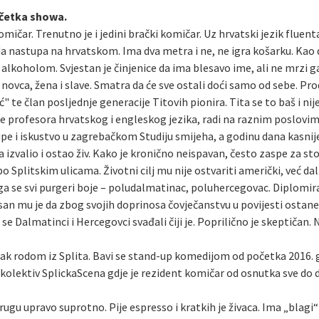
početka showa.
omičar. Trenutno je i jedini brački komičar. Uz hrvatski jezik fluen
da nastupa na hrvatskom. Ima dva metra i ne, ne igra košarku. Kao 
oholom. Svjestan je činjenice da ima blesavo ime, ali ne mrzi ga. M
ovca, žena i slave. Smatra da će sve ostali doći samo od sebe. Pr
" te član posljednje generacije Titovih pionira. Tita se to baš i ni
le profesora hrvatskog i engleskog jezika, radi na raznim poslovi
upe i iskustvo u zagrebačkom Studiju smijeha, a godinu dana kasni
a izvalio i ostao živ. Kako je kronično neispavan, često zaspe za s
 po Splitskim ulicama. Životni cilj mu nije ostvariti američki, već da
a se svi purgeri boje – poludalmatinac, poluhercegovac. Diplomirani
 san mu je da zbog svojih doprinosa čovječanstvu u povijesti ostan
se Dalmatinci i Hercegovci svađali čiji je. Poprilično je skeptičan.
k rodom iz Splita. Bavi se stand-up komedijom od početka 2016. go
 kolektiv SplickaScena gdje je rezident komičar od osnutka sve do 
drugu upravo suprotno. Pije espresso i kratkih je živaca. Ima „blag