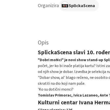
Organizira
SplickaScena
Opis
SplickaScena slavi 10. rođen
"Dobri moNci" je novi show stand-up Sp
počet, jer ko bi inače platija kartu? Istini 
od njih show je dobar. Izvedba je selekcija 
"Dobar show, al' blago rečeno, ne osobito
skratili na dio koji nam paše.
'Ko su dotični monci?
Tomislav Primorac, Ivica Lazaneo, Ante Tr
Kulturni centar Ivana Herman
Cijena ulaznice: 12€