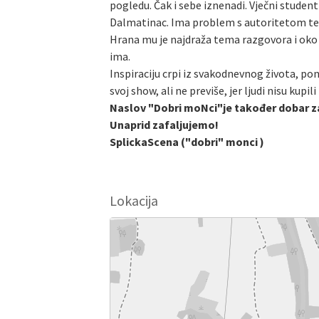
pogledu. Čak i sebe iznenadi. Vječni student
Dalmatinac. Ima problem s autoritetom te 
Hrana mu je najdraža tema razgovora i oko h
ima.
Inspiraciju crpi iz svakodnevnog života, pon
svoj show, ali ne previše, jer ljudi nisu kupi
Naslov "Dobri moNci"je također dobar za 
Unaprid zafaljujemo!
SplickaScena ("dobri" monci )
Lokacija