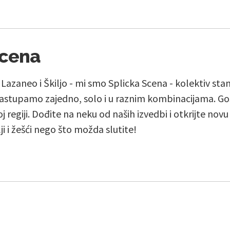
Scena
, Lazaneo i Škiljo - mi smo Splicka Scena - kolektiv st
stupamo zajedno, solo i u raznim kombinacijama. Go
j regiji. Dođite na neku od naših izvedbi i otkrijte nov
lji i žešći nego što možda slutite!