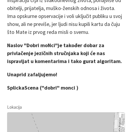
Inspiraciju crpi iz svakodnevnog života, ponajviše od
obitelji, prijatelja, muško-ženskih odnosa i života.
Ima opskurne opservacije i voli uključit publiku u svoj
show, ali ne previše, jer ljudi nisu kupili kartu da čuju
što Mate iz prvog reda misli o svemu.
Naslov "Dobri moNci"je također dobar za
privlačenje jezičnih stručnjaka koji će nas
ispravljat u komentarima i tako gurat algoritam.
Unaprid zafaljujemo!
SplickaScena ("dobri" monci )
Lokacija