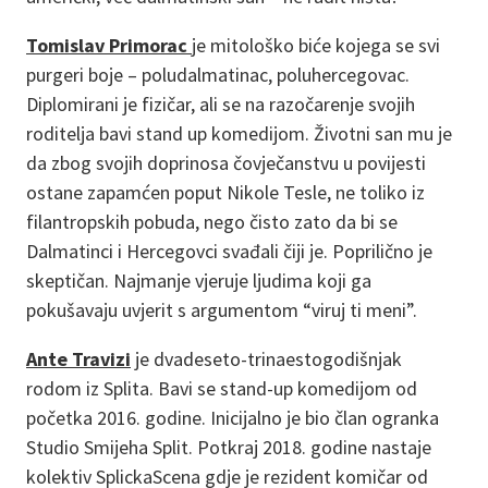
Tomislav Primorac
je mitološko biće kojega se svi
purgeri boje – poludalmatinac, poluhercegovac.
Diplomirani je fizičar, ali se na razočarenje svojih
roditelja bavi stand up komedijom. Životni san mu je
da zbog svojih doprinosa čovječanstvu u povijesti
ostane zapamćen poput Nikole Tesle, ne toliko iz
filantropskih pobuda, nego čisto zato da bi se
Dalmatinci i Hercegovci svađali čiji je. Poprilično je
skeptičan. Najmanje vjeruje ljudima koji ga
pokušavaju uvjerit s argumentom “viruj ti meni”.
Ante Travizi
je dvadeseto-trinaestogodišnjak
rodom iz Splita. Bavi se stand-up komedijom od
početka 2016. godine. Inicijalno je bio član ogranka
Studio Smijeha Split. Potkraj 2018. godine nastaje
kolektiv SplickaScena gdje je rezident komičar od