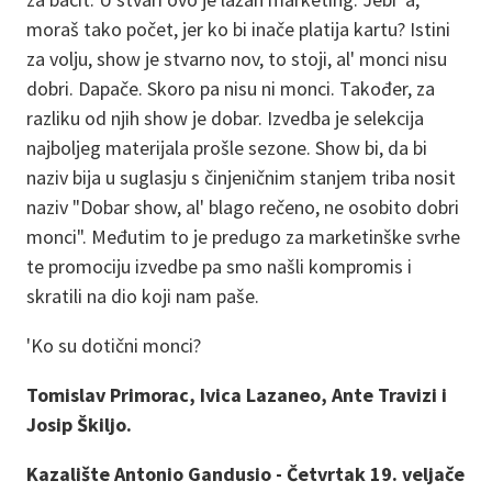
moraš tako počet, jer ko bi inače platija kartu? Istini
za volju, show je stvarno nov, to stoji, al' monci nisu
dobri. Dapače. Skoro pa nisu ni monci. Također, za
razliku od njih show je dobar. Izvedba je selekcija
najboljeg materijala prošle sezone. Show bi, da bi
naziv bija u suglasju s činjeničnim stanjem triba nosit
naziv "Dobar show, al' blago rečeno, ne osobito dobri
monci". Međutim to je predugo za marketinške svrhe
te promociju izvedbe pa smo našli kompromis i
skratili na dio koji nam paše.
'Ko su dotični monci?
Tomislav Primorac, Ivica Lazaneo, Ante Travizi i
Josip Škiljo.
Kazalište Antonio Gandusio - Četvrtak 19. veljače