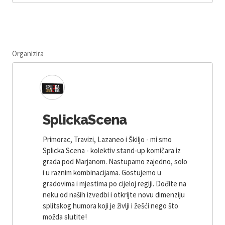
Organizira
SplickaScena
Primorac, Travizi, Lazaneo i Škiljo - mi smo
Splicka Scena - kolektiv stand-up komičara iz
grada pod Marjanom. Nastupamo zajedno, solo
i u raznim kombinacijama. Gostujemo u
gradovima i mjestima po cijeloj regiji. Dođite na
neku od naših izvedbi i otkrijte novu dimenziju
splitskog humora koji je življi i žešći nego što
možda slutite!