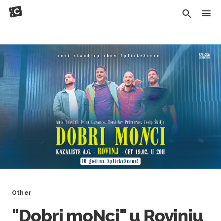
Other
"Dobri moNci" u Rovinju