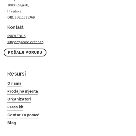
10000 Zagreb,
Hrvatska
OIB: 36611335369
Kontakt
0989187815
support@core-event.co
POŠALJI PORUKU
Resursi
O nama
Prodajna mjesta
Organizatori
Press kit
Centar za pomoć
Blog