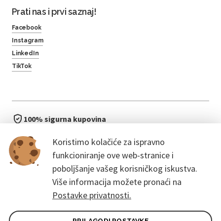
Prati nas i prvi saznaj!
Facebook
Instagram
LinkedIn
TikTok
100% sigurna kupovina
brzo i jednostavno
Koristimo kolačiće za ispravno
bez čekanja u redu
funkcioniranje ove web-stranice i
poboljšanje vašeg korisničkog iskustva.
Više informacija možete pronaći na
Postavke privatnosti.
PRILAGODI POSTAVKE