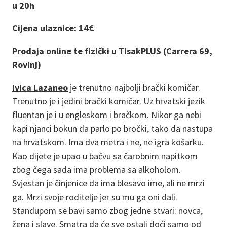
u 20h
Cijena ulaznice: 14€
Prodaja online te fizički u TisakPLUS (Carrera 69,
Rovinj)
Ivica Lazaneo
je trenutno najbolji brački komičar.
Trenutno je i jedini brački komičar. Uz hrvatski jezik
fluentan je i u engleskom i bračkom. Nikor ga nebi
kapi njanci bokun da parlo po bročki, tako da nastupa
na hrvatskom. Ima dva metra i ne, ne igra košarku.
Kao dijete je upao u bačvu sa čarobnim napitkom
zbog čega sada ima problema sa alkoholom.
Svjestan je činjenice da ima blesavo ime, ali ne mrzi
ga. Mrzi svoje roditelje jer su mu ga oni dali.
Standupom se bavi samo zbog jedne stvari: novca,
žena i slave. Smatra da će sve ostali doći samo od