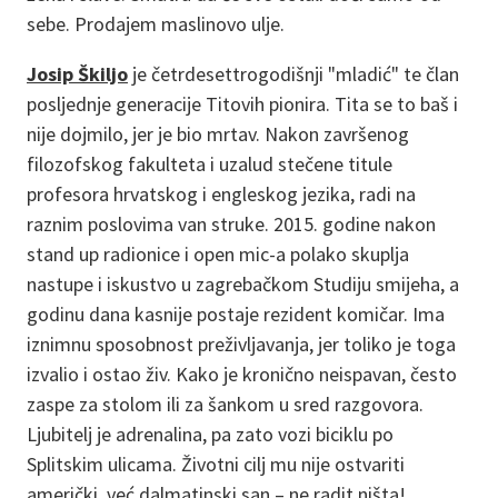
sebe. Prodajem maslinovo ulje.
Josip Škiljo
je četrdesettrogodišnji "mladić" te član
posljednje generacije Titovih pionira. Tita se to baš i
nije dojmilo, jer je bio mrtav. Nakon završenog
filozofskog fakulteta i uzalud stečene titule
profesora hrvatskog i engleskog jezika, radi na
raznim poslovima van struke. 2015. godine nakon
stand up radionice i open mic-a polako skuplja
nastupe i iskustvo u zagrebačkom Studiju smijeha, a
godinu dana kasnije postaje rezident komičar. Ima
iznimnu sposobnost preživljavanja, jer toliko je toga
izvalio i ostao živ. Kako je kronično neispavan, često
zaspe za stolom ili za šankom u sred razgovora.
Ljubitelj je adrenalina, pa zato vozi biciklu po
Splitskim ulicama. Životni cilj mu nije ostvariti
američki, već dalmatinski san – ne radit ništa!