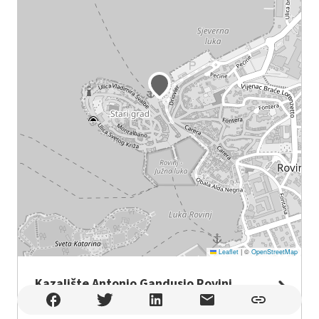
Leaflet
|
©
OpenStreetMap
Kazalište Antonio Gandusio Rovinj
Kazalište Antonio Gandusio Rovinj , Rovinj