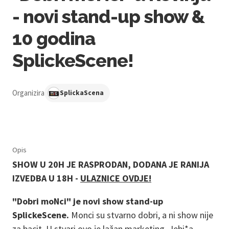
- novi stand-up show &
10 godina
SplickeScene!
Organizira
SplickaScena
Opis
SHOW U 20H JE RASPRODAN, DODANA JE RANIJA
IZVEDBA U 18H -
ULAZNICE OVDJE!
"Dobri moNci" je novi show stand-up
SplickeScene.
Monci su stvarno dobri, a ni show nije
za bacit. U stvari ovo je lažan marketing. Jebi*a,