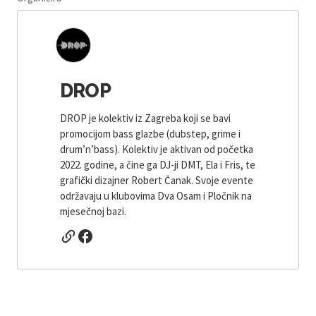
DROP
DROP je kolektiv iz Zagreba koji se bavi
promocijom bass glazbe (dubstep, grime i
drum’n’bass). Kolektiv je aktivan od početka
2022. godine, a čine ga DJ-ji DMT, Ela i Fris, te
grafički dizajner Robert Čanak. Svoje evente
održavaju u klubovima Dva Osam i Pločnik na
mjesečnoj bazi.