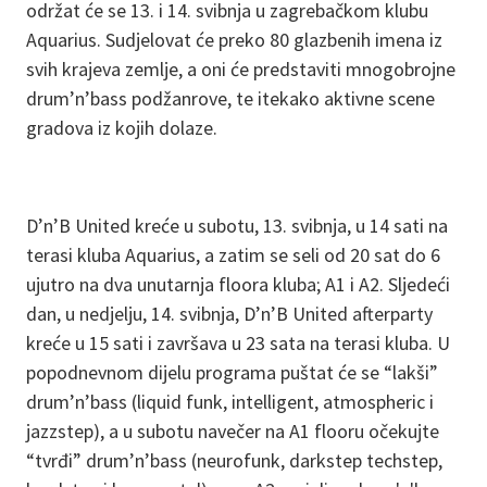
održat će se 13. i 14. svibnja u zagrebačkom klubu
Aquarius. Sudjelovat će preko 80 glazbenih imena iz
svih krajeva zemlje, a oni će predstaviti mnogobrojne
drum’n’bass podžanrove, te itekako aktivne scene
gradova iz kojih dolaze.
D’n’B United kreće u subotu, 13. svibnja, u 14 sati na
terasi kluba Aquarius, a zatim se seli od 20 sat do 6
ujutro na dva unutarnja floora kluba; A1 i A2. Sljedeći
dan, u nedjelju, 14. svibnja, D’n’B United afterparty
kreće u 15 sati i završava u 23 sata na terasi kluba. U
popodnevnom dijelu programa puštat će se “lakši”
drum’n’bass (liquid funk, intelligent, atmospheric i
jazzstep), a u subotu navečer na A1 flooru očekujte
“tvrđi” drum’n’bass (neurofunk, darkstep techstep,