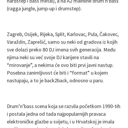
hardstep i bass metal), a na A2 mainline drum'n'bass
(ragga jungle, jump-up i drumstep).
Zagreb, Osijek, Rijeka, Split, Karlovac, Pula, Čakovec,
Varaždin, Zaprešić, samo su neki od gradova iz kojih
sve dolazi preko 80 DJ imena svih generacija. Među
njima neki su već svoje DJ karijere stavili na
“mirovanje”, a nekima će ovo biti prvi javni nastup.
Posebna zanimljivost će biti i “format” u kojem
nastupaju, a to je back2back, odnosno u paru.
Drum’n’bass scena koja se razvila početkom 1990-tih
i postala jedna od tada najpopularnijih pravaca
elektroničke glazbe u svijetu, i u Hrvatskoj je imala