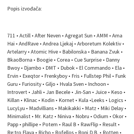
Popis izvođača:
711 • Actill • After Neven • Agregat Sun • AMM • Ama
Hai • AndRave • Andrea Ljekaj • Arboretum Kolektiv •
Artelarry • Atomic Hive • Babilonska • Banana Zvuk •
BkaoBorna • Boogie • Corea • Cue Surprise • Danny
Bwoy • Djambo • DMT • Dubok • El Commando • Ela •
Ervin • Exeqtor • Frenkyboy • Fris • Fullstep Phil • Funk
Guru • Furiosity • Giljo • Hvala Sven • Inchoon •
Introvert • Jahli • Jan Becele • Jin-San • Juice • Keso •
Killan • Klinac • Kodin • Kornet • Kula •Leeks • Logics •
LucyLyu • Madvillians • Makikakki • Matz • Miki Delay •
Minimalist • Mr. Katz • Niniva • Nobru • Odium • Okor •
Papp • phillipe • Potem • Raul B • RawFlip • Result •
Re:tro Flava • Richo • Rofellos • Roni D.B. • Rotten •