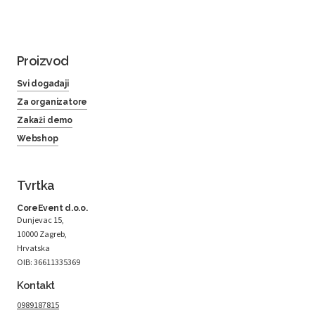
Proizvod
Svi događaji
Za organizatore
Zakaži demo
Webshop
Tvrtka
CoreEvent d.o.o.
Dunjevac 15,
10000 Zagreb,
Hrvatska
OIB: 36611335369
Kontakt
0989187815