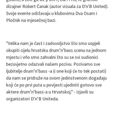
dizajner Robert Čanak (autor vizuala za D'n'B United).
Svoje evente održavaju u klubovima Dva Osam i
Pločnik na mjesečnoj bazi.
"Velika nam je čast i zadovoljstvo što smo uspjeli
okupiti cijelu hrvatsku drum’n’bass scenu na jednom
mjestu i vrlo smo zahvalni što su se svi sudionici
bezuvjetno odazvali našem pozivu. Pozivamo sve
ljubitelje drum’n’bass -a (i one koji će to tek postati)
da nam se pridruže na ovom jedinstvenom događaju
koji će po prvi puta u povijesti ujediniti gotovo sve
aktere drum’n’bass-a u Hrvatskoj." - izjavili su
organizatori D’n’B Uniteda.