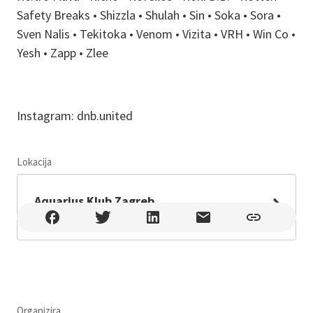
Safety Breaks • Shizzla • Shulah • Sin • Soka • Sora •
Sven Nalis • Tekitoka • Venom • Vizita • VRH • Win Co •
Yesh • Zapp • Zlee
Instagram: dnb.united
Lokacija
Leaflet
Aquarius Klub Zagreb
Aquarius Klub Zagreb , Zagreb , Aleja Matije Ljubeka 19
Organizira