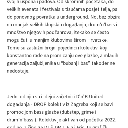
svojih uspona i padova. Od skromnih početaka, do
velikih evenata i festivala s tisućama posjetitelja, pa
do ponovnog povratka u underground. No, bez obzira
na manjak velikih klupskih događanja, drum’n’bass i
mnoštvo njegovih podžanrova, itekako se često
mogu čuti u manjim klubovima širom Hrvatske.
Tome su zaslužni brojni pojedinci i kolektivi koji
konstantno rade na promicanju ove glazbe, a mlađih
generacija zaljubljenika u “bubanj i bas” također ne
nedostaje.
Jedni od njih su i idejni začetnici D’n’B United
događanja - DROP kolektiv iz Zagreba koji se bavi
promocijom bass glazbe (dubstep, grime i
drum’n’bass ). Kolektiv je aktivan od početka 2022.
godine, a čine ga DJ-ji DMT, Ela i Fris, te grafički