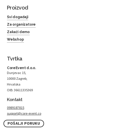
Proizvod
Svi događaji
Za organizatore
Zakaži demo
Webshop
Tvrtka
CoreEvent d.o.o.
Dunjevac 15,
10000 Zagreb,
Hrvatska
OIB: 36611335369
Kontakt
0989187815
support@core-event.co
POŠALJI PORUKU