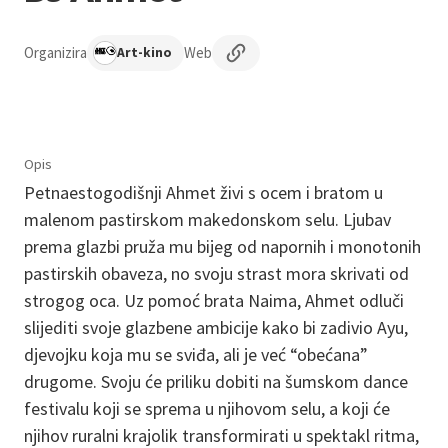
Organizira
Web
Art-kino
Opis
Petnaestogodišnji Ahmet živi s ocem i bratom u
malenom pastirskom makedonskom selu. Ljubav
prema glazbi pruža mu bijeg od napornih i monotonih
pastirskih obaveza, no svoju strast mora skrivati od
strogog oca. Uz pomoć brata Naima, Ahmet odluči
slijediti svoje glazbene ambicije kako bi zadivio Ayu,
djevojku koja mu se sviđa, ali je već “obećana”
drugome. Svoju će priliku dobiti na šumskom dance
festivalu koji se sprema u njihovom selu, a koji će
njihov ruralni krajolik transformirati u spektakl ritma,