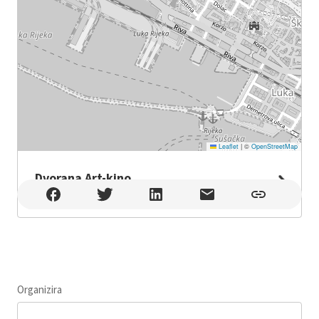
Leaflet
|
©
OpenStreetMap
Dvorana Art-kino
Dvorana Art-kino , Rijeka
Organizira